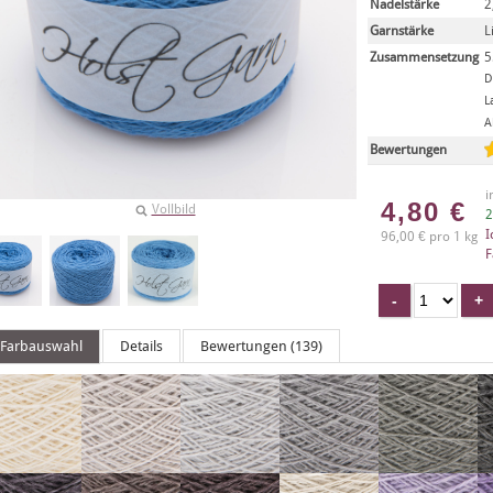
Nadelstärke
2
Garnstärke
L
Zusammensetzung
5
D
L
A
Bewertungen
i
4,80
€
Vollbild
2
I
96,00 € pro 1 kg
F
Farbauswahl
Details
Bewertungen (139)