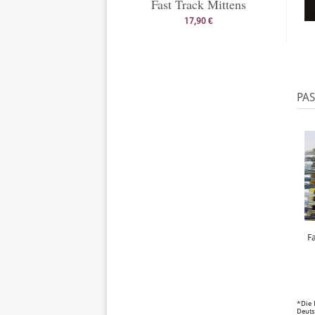
Fast Track Mittens
17,90 €
PA
F
*Die 
Deuts