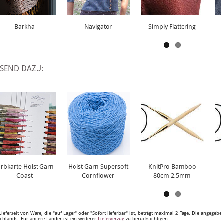
Barkha
Navigator
Simply Flattering
SSEND DAZU:
arbkarte Holst Garn
Holst Garn Supersoft
KnitPro Bamboo
Coast
Cornflower
80cm 2,5mm
Lieferzeit von Ware, die "auf Lager" oder "Sofort lieferbar" ist, beträgt maximal 2 Tage. Die angege
chlands. Für andere Länder ist ein weiterer
Lieferverzug
zu berücksichtigen.