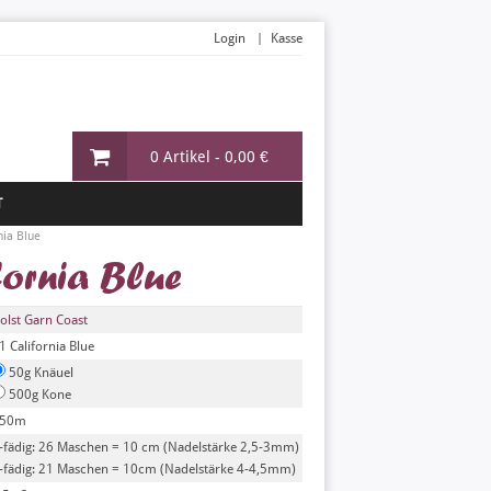
Login
Kasse
0 Artikel -
0,00 €
T
nia Blue
ornia Blue
olst Garn Coast
1 California Blue
50g Knäuel
500g Kone
50m
-fädig: 26 Maschen = 10 cm (Nadelstärke 2,5-3mm)
-fädig: 21 Maschen = 10cm (Nadelstärke 4-4,5mm)