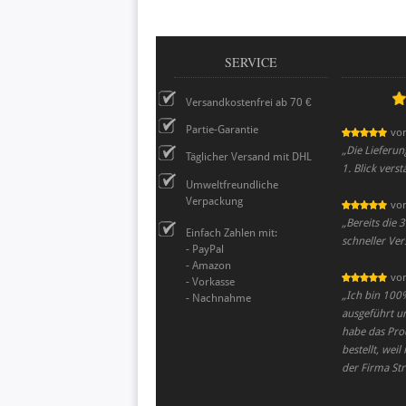
SERVICE
Versandkostenfrei ab 70 €
Partie-Garantie
vo
„
Die Lieferun
Täglicher Versand mit DHL
1. Blick vers
Umweltfreundliche
Verpackung
vo
„
Bereits die 
Einfach Zahlen mit:
schneller Ve
- PayPal
- Amazon
vo
- Vorkasse
„
Ich bin 100%
- Nachnahme
ausgeführt u
habe das Prod
bestellt, wei
der Firma Str