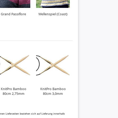
Grand Passiflore
Wellenspiel (Coast)
Mondsee
KnitPro Bamboo
KnitPro Bamboo
KnitPro Symfonie
80cm 2,75mm
80cm 3,0mm
Nadelspitzen 3,0 mm
benen Lieferzeiten beziehen sich auf Lieferung innerhalb