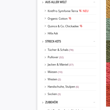
AUS ALLER WELT
KnitPro Symfonie Terra
NEU
Organic Cotton
Quince & Co. Chickadee
Hifa Ask
STRICK-KITS
Tücher & Schals
(78)
Pullover
(32)
Jacken & Mäntel
(37)
Mützen
(10)
Westen
(2)
Handschuhe, Stulpen
(6)
Socken
(3)
ZUBEHÖR