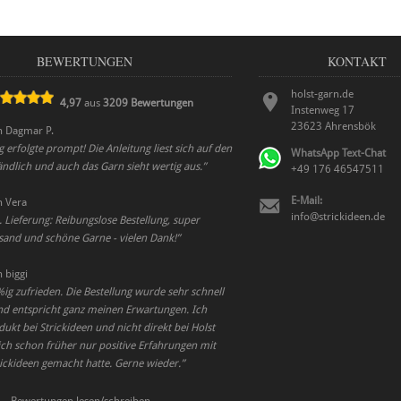
BEWERTUNGEN
KONTAKT
holst-garn.de
4,97
aus
3209
Bewertungen
Instenweg 17
23623
Ahrensbök
n
Dagmar P.
g erfolgte prompt! Die Anleitung liest sich auf den
WhatsApp Text-Chat
tändlich und auch das Garn sieht wertig aus.
”
+49 176 46547511
E-Mail:
n
Vera
info@strickideen.de
3. Lieferung: Reibungslose Bestellung, super
rsand und schöne Garne - vielen Dank!
”
n
biggi
ig zufrieden. Die Bestellung wurde sehr schnell
nd entspricht ganz meinen Erwartungen. Ich
ukt bei Strickideen und nicht direkt bei Holst
l ich schon früher nur positive Erfahrungen mit
ickideen gemacht hatte. Gerne wieder.
”