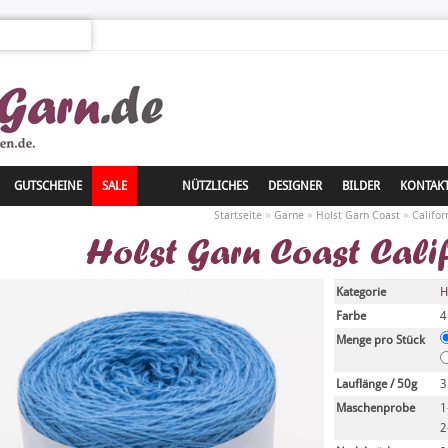
GUTSCHEINE
SALE
NÜTZLICHES
DESIGNER
BILDER
KONTAK
»
»
»
Startseite
Garne
Holst Garn Coast
Califor
Holst Garn Coast Calif
Kategorie
H
Farbe
4
Menge pro Stück
Lauflänge / 50g
3
Maschenprobe
1
2