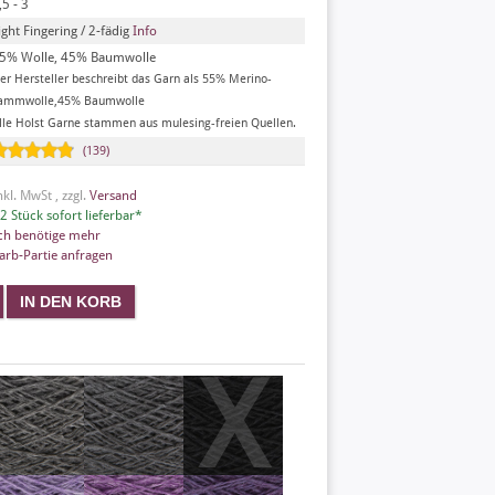
,5 - 3
ight Fingering / 2-fädig
Info
5% Wolle, 45% Baumwolle
er Hersteller beschreibt das Garn als 55% Merino-
ammwolle,45% Baumwolle
lle Holst Garne stammen aus mulesing-freien Quellen.
(139)
nkl. MwSt , zzgl.
Versand
2 Stück sofort lieferbar*
ch benötige mehr
arb-Partie anfragen
X