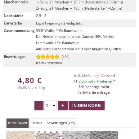
Maschenprobe
1-fädig: 26 Maschen = 10 cm (Nadelstärke 2,5-3mm)
2-fädig: 21 Maschen = 10cm (Nadelstärke 4-4,5mm)
Nadelstärke
2,5 - 3
Garnstärke
Light Fingering / 2-fädig
Info
Zusammensetzung
55% Wolle, 45% Baumwolle
Der Hersteller beschreibt das Garn als 55% Merino-
Lammwolle,45% Baumwolle
Alle Holst Garne stammen aus mulesing-freien Quellen.
Bewertungen
(139)
lesen / schreiben
inkl. MwSt , zzgl.
Versand
4,80
€
11 Stück sofort lieferbar*
Ich benötige mehr
96,00 € pro 1 kg
Farb-Partie anfragen
Farbauswahl
Details
Bewertungen (139)