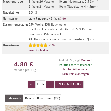
Maschenprobe
1-fädig: 26 Maschen = 10 cm (Nadelstärke 2,5-3mm)
2-fädig: 21 Maschen = 10cm (Nadelstärke 4-4,5mm)
Nadelstärke
2,5 - 3
Garnstärke
Light Fingering / 2-fädig
Info
Zusammensetzung
55% Wolle, 45% Baumwolle
Der Hersteller beschreibt das Garn als 55% Merino-
Lammwolle,45% Baumwolle
Alle Holst Garne stammen aus mulesing-freien Quellen.
Bewertungen
(139)
lesen / schreiben
inkl. MwSt , zzgl.
Versand
4,80
€
19 Stück sofort lieferbar*
Ich benötige mehr
96,00 € pro 1 kg
Farb-Partie anfragen
Farbauswahl
Details
Bewertungen (139)