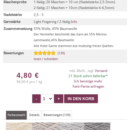
Maschenprobe
1-fädig: 26 Maschen = 10 cm (Nadelstärke 2,5-3mm)
2-fädig: 21 Maschen = 10cm (Nadelstärke 4-4,5mm)
Nadelstärke
2,5 - 3
Garnstärke
Light Fingering / 2-fädig
Info
Zusammensetzung
55% Wolle, 45% Baumwolle
Der Hersteller beschreibt das Garn als 55% Merino-
Lammwolle,45% Baumwolle
Alle Holst Garne stammen aus mulesing-freien Quellen.
Bewertungen
(139)
lesen / schreiben
inkl. MwSt , zzgl.
Versand
4,80
€
21 Stück sofort lieferbar*
Ich benötige mehr
96,00 € pro 1 kg
Farb-Partie anfragen
Farbauswahl
Details
Bewertungen (139)