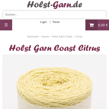
Login
Kasse
☰
0,00 €
»
»
»
Startseite
Garne
Holst Garn Coast
Citrus
Holst Garn Coast Citrus