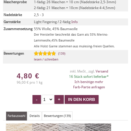
Maschenprobe
1-fädig: 26 Maschen = 10 cm (Nadelstärke 2,5-3mm)
2-fädig: 21 Maschen = 10cm (Nadelstärke 4-4,5mm)
Nadelstärke
2,5 - 3
Garnstärke
Light Fingering / 2-fädig
Info
Zusammensetzung
55% Wolle, 45% Baumwolle
Der Hersteller beschreibt das Garn als 55% Merino-
Lammwolle,45% Baumwolle
Alle Holst Garne stammen aus mulesing-freien Quellen.
Bewertungen
(139)
lesen / schreiben
inkl. MwSt , zzgl.
Versand
4,80
€
16 Stück sofort lieferbar*
Ich benötige mehr
96,00 € pro 1 kg
Farb-Partie anfragen
Farbauswahl
Details
Bewertungen (139)