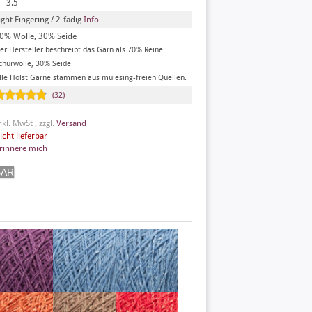
 - 3.5
ight Fingering / 2-fädig
Info
0% Wolle, 30% Seide
er Hersteller beschreibt das Garn als 70% Reine
churwolle, 30% Seide
lle Holst Garne stammen aus mulesing-freien Quellen.
(32)
nkl. MwSt , zzgl.
Versand
icht lieferbar
rinnere mich