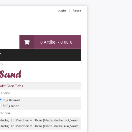
Login
Kasse
0 Artikel -
0,00 €
T
nd
 Sand
olst Garn Tides
0 Sand
50g Knäuel
500g Kone
87.5m
-fädig: 25 Maschen = 10cm (Nadelstärke 3-3,5mm)
-fädig: 16 Maschen = 10cm (Nadelstärke 4-4,5mm)