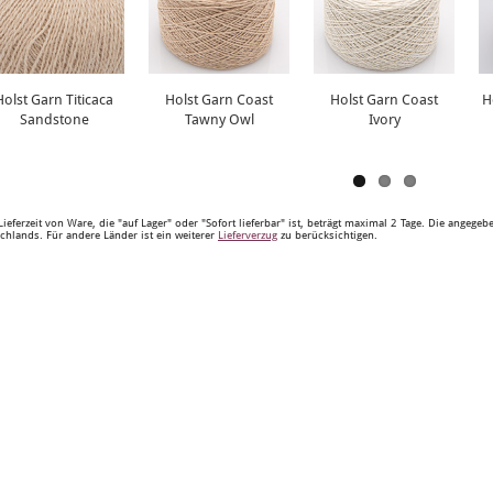
Holst Garn Titicaca
Holst Garn Coast
Holst Garn Coast
H
Sandstone
Tawny Owl
Ivory
Lieferzeit von Ware, die "auf Lager" oder "Sofort lieferbar" ist, beträgt maximal 2 Tage. Die angege
chlands. Für andere Länder ist ein weiterer
Lieferverzug
zu berücksichtigen.