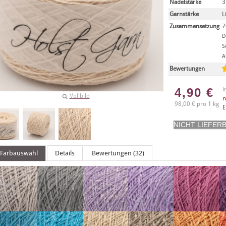
Nadelstärke
3
Garnstärke
L
Zusammensetzung
7
D
S
A
Bewertungen
4,90
€
i
Vollbild
n
98,00 € pro 1 kg
E
Farbauswahl
Details
Bewertungen (32)