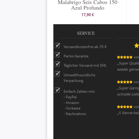
Malabrigo Seis Cabos 150
Azul Profundo
17,90 €
SERVICE
Versandkostenfrei ab 70 €
Partie-Garantie
vo
„
Super Qualit
Täglicher Versand mit DHL
wieder gerne 
Umweltfreundliche
Verpackung
vo
„
Super Garnqu
Einfach Zahlen mit:
schnelle Lief
- PayPal
- Amazon
vo
- Vorkasse
„
5 Sterne hei
- Nachnahme