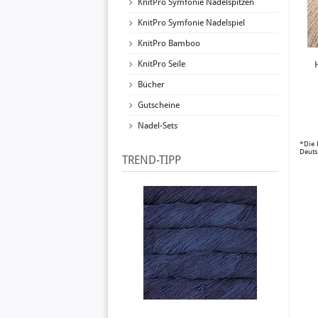
KnitPro Symfonie Nadelspitzen
KnitPro Symfonie Nadelspiel
KnitPro Bamboo
KnitPro Seile
Bücher
Gutscheine
Nadel-Sets
*Die 
Deuts
TREND-TIPP