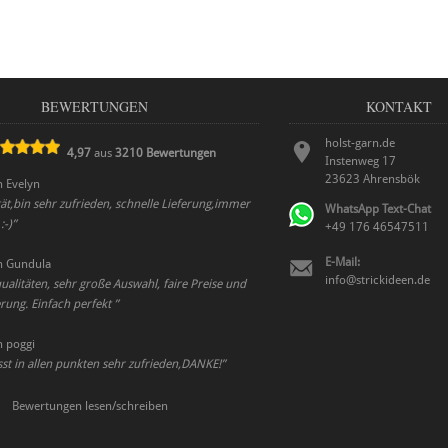
BEWERTUNGEN
KONTAKT
holst-garn.de
4,97
aus
3210
Bewertungen
Instenweg 17
23623
Ahrensbök
n
Evelyn
ät,bin sehr zufrieden, schnelle Lieferung,immer
WhatsApp Text-Chat
:-)
”
+49 176 46547511
E-Mail:
n
Gundula
info@strickideen.de
alitäten, sehr große Auswahl, faire Preise und
erung. Einfach perfekt
”
n
poggi
sst in allen punkten sehr zufrieden,DANKE!
”
Bewertungen lesen/schreiben