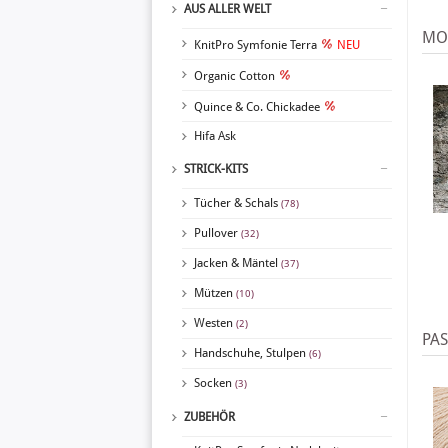
AUS ALLER WELT
MOD
KnitPro Symfonie Terra
NEU
Organic Cotton
Quince & Co. Chickadee
Hifa Ask
STRICK-KITS
Tücher & Schals
(78)
Pullover
(32)
Jacken & Mäntel
(37)
Mützen
(10)
Westen
(2)
PA
Handschuhe, Stulpen
(6)
Socken
(3)
ZUBEHÖR