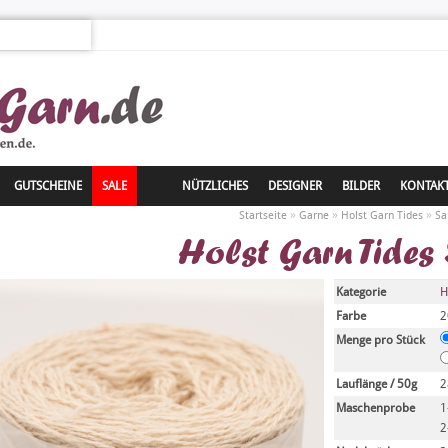
GUTSCHEINE
SALE
NÜTZLICHES
DESIGNER
BILDER
KONTAK
»
»
»
Startseite
Garne
Holst Garn Tides
Sa
Holst Garn Tides
Kategorie
H
Farbe
2
Menge pro Stück
Lauflänge / 50g
2
Maschenprobe
1
2