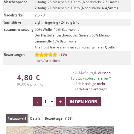
Maschenprobe
1-fädig: 26 Maschen = 10 cm (Nadelstärke 2,5-3mm)
2-fädig: 21 Maschen = 10cm (Nadelstärke 4-4,5mm)
Nadelstärke
2,5 - 3
Garnstärke
Light Fingering / 2-fädig
Info
Zusammensetzung
55% Wolle, 45% Baumwolle
Der Hersteller beschreibt das Garn als 55% Merino-
Lammwolle,45% Baumwolle
Alle Holst Garne stammen aus mulesing-freien Quellen.
Bewertungen
(139)
lesen / schreiben
inkl. MwSt , zzgl.
Versand
4,80
€
13 Stück sofort lieferbar*
Ich benötige mehr
96,00 € pro 1 kg
Farb-Partie anfragen
Farbauswahl
Details
Bewertungen (139)