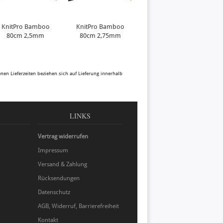
KnitPro Bamboo
KnitPro Bamboo
KnitPro Bamboo
80cm 2,5mm
80cm 2,75mm
80cm 3,0mm
N
benen Lieferzeiten beziehen sich auf Lieferung innerhalb
LINKS
Vertrag widerrufen
Impressum
Versand & Zahlung
Rücksendungen
Datenschutz
AGB, Widerruf, Barrierefreiheit
Kontakt