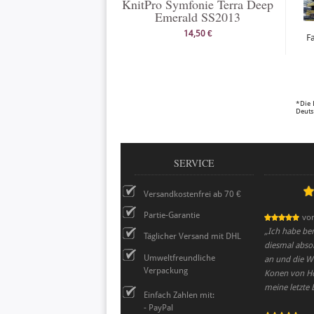
KnitPro Symfonie Terra Deep
Emerald SS2013
14,50 €
F
*Die 
Deuts
SERVICE
Versandkostenfrei ab 70 €
Partie-Garantie
vo
„
Ich habe ber
Täglicher Versand mit DHL
diesmal absol
Umweltfreundliche
an und die Wo
Verpackung
Konen von Ho
meine letzte 
Einfach Zahlen mit:
- PayPal