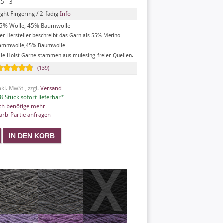
,5 - 3
ight Fingering / 2-fädig
Info
5% Wolle, 45% Baumwolle
er Hersteller beschreibt das Garn als 55% Merino-
ammwolle,45% Baumwolle
lle Holst Garne stammen aus mulesing-freien Quellen.
(139)
nkl. MwSt , zzgl.
Versand
8 Stück sofort lieferbar*
ch benötige mehr
arb-Partie anfragen
X