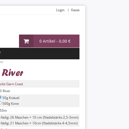
Login
Kasse
0 Artikel -
0,00 €
T
ver
River
olst Garn Coast
3 River
50g Knäuel
500g Kone
50m
-fädig: 26 Maschen = 10 cm (Nadelstärke 2,5-3mm)
-fädig: 21 Maschen = 10cm (Nadelstärke 4-4,5mm)