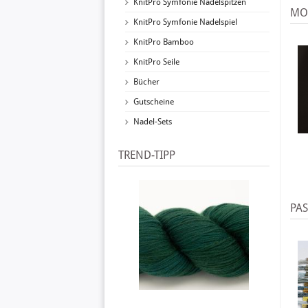
KnitPro Symfonie Nadelspitzen
MO
KnitPro Symfonie Nadelspiel
KnitPro Bamboo
KnitPro Seile
Bücher
Gutscheine
Nadel-Sets
TREND-TIPP
PA