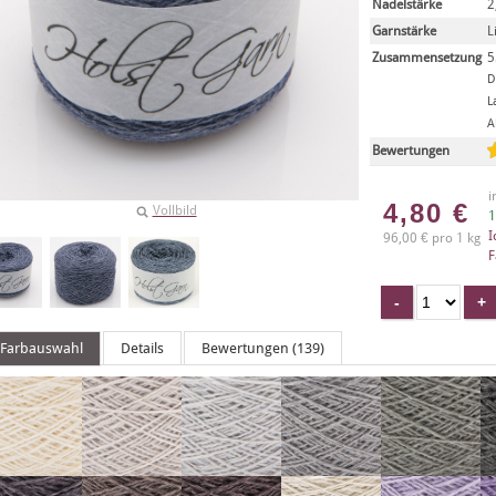
Nadelstärke
2
Garnstärke
L
Zusammensetzung
5
D
L
A
Bewertungen
i
4,80
€
Vollbild
1
I
96,00 € pro 1 kg
F
Farbauswahl
Details
Bewertungen (139)