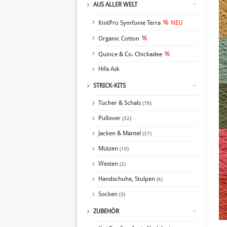
AUS ALLER WELT
KnitPro Symfonie Terra
NEU
Organic Cotton
Quince & Co. Chickadee
Hifa Ask
STRICK-KITS
Tücher & Schals
(78)
Pullover
(32)
Jacken & Mäntel
(37)
Mützen
(10)
Westen
(2)
Handschuhe, Stulpen
(6)
Socken
(3)
ZUBEHÖR