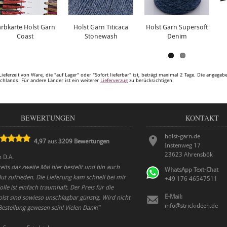
arbkarte Holst Garn
Holst Garn Titicaca
Holst Garn Supersoft
Coast
Stonewash
Denim
Lieferzeit von Ware, die "auf Lager" oder "Sofort lieferbar" ist, beträgt maximal 2 Tage. Die angege
chlands. Für andere Länder ist ein weiterer
Lieferverzug
zu berücksichtigen.
BEWERTUNGEN
KONTAKT
holst-garn.de
4,97
aus
3209
Bewertungen
Instenweg 17
23623
Ahrensbök
n
D.A.
eits das zweite Mal hier bestellt und bin auch
WhatsApp Text-Chat
ut zufrieden. Die Lieferung kam schnell bei mir
+49 176 46547511
lle ist einfach traumhaft. Der Preis für die
E-Mail:
lst sind sowieso unschlagbar günstig. Wird nicht
info@strickideen.de
Bestellung gewesen sein! Vielen Dank!
”