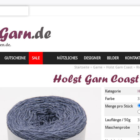
GUTSCHEINE
SALE
NÜTZLICHES
DESIGNER
BILDER
KONTAK
»
»
»
Startseite
Garne
Holst Garn Coast
Ri
Holst Garn Coast 
Kategorie
H
Farbe
3
Menge pro Stück
Lauflänge / 50g
3
Maschenprobe
1
2