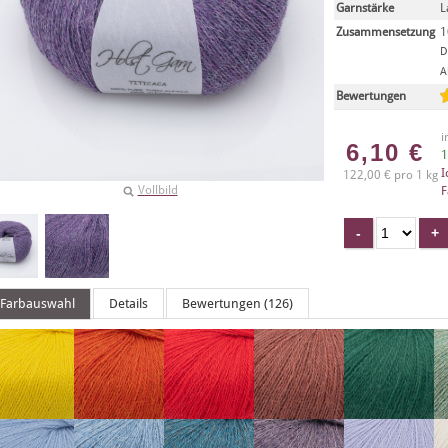
Garnstärke
L
Zusammensetzung
1
D
A
Bewertungen
i
6,10
€
1
I
122,00 € pro 1 kg
Vollbild
F
Farbauswahl
Details
Bewertungen (126)