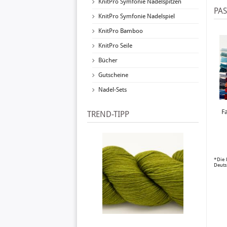
KnitPro Symfonie Nadelspitzen
PA
KnitPro Symfonie Nadelspiel
KnitPro Bamboo
KnitPro Seile
Bücher
Gutscheine
Nadel-Sets
F
TREND-TIPP
*Die 
Deuts