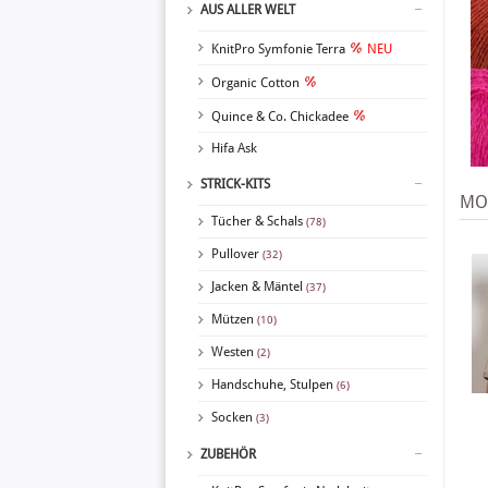
AUS ALLER WELT
KnitPro Symfonie Terra
NEU
Organic Cotton
Quince & Co. Chickadee
Hifa Ask
STRICK-KITS
MOD
Tücher & Schals
(78)
Pullover
(32)
Jacken & Mäntel
(37)
Mützen
(10)
Westen
(2)
Handschuhe, Stulpen
(6)
Socken
(3)
ZUBEHÖR