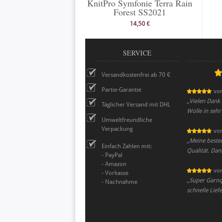
KnitPro Symfonie Terra Rain
Forest SS2021
14,50 €
SERVICE
Versandkostenfrei ab 70 €
Partie-Garantie
vo
„
Vielen Dank f
Täglicher Versand mit DHL
Wolle in sehr
Umweltfreundliche
Verpackung
vo
„
Meine beste
Einfach Zahlen mit:
Qualität. Da
- PayPal
- Amazon
vo
- Vorkasse
„
Super Garnqu
- Nachnahme
schnelle Lief