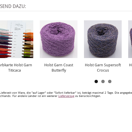
SSEND DAZU:
arbkarte Holst Garn
Holst Garn Coast
Holst Garn Supersoft
H
Titicaca
Butterfly
Crocus
Lieferzeit von Ware, die "auf Lager" oder "Sofort lieferbar" ist, beträgt maximal 2 Tage. Die angege
chlands. Für andere Länder ist ein weiterer
Lieferverzug
zu berücksichtigen.