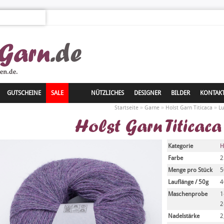
GUTSCHEINE
SALE
NÜTZLICHES
DESIGNER
BILDER
KONTAK
»
»
»
Startseite
Garne
Holst Garn Titicaca
Lu
Holst Garn Titicaca
Kategorie
H
Farbe
2
Menge pro Stück
5
Lauflänge / 50g
4
Maschenprobe
1
2
Nadelstärke
2