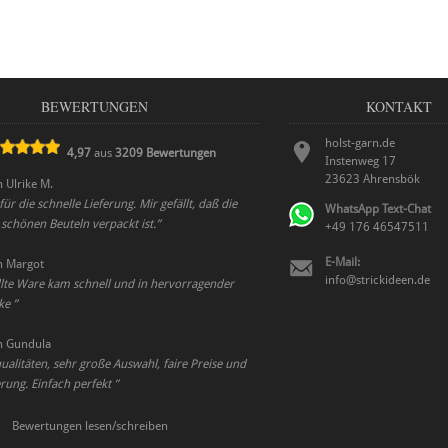
BEWERTUNGEN
KONTAKT
holst-garn.de
4,97
aus
3209
Bewertungen
Instenweg 17
23623
Ahrensbök
n
Ulrike M.
ür die schnelle Lieferung. Mir gefällt, daß die
WhatsApp Text-Chat
 schönen Beuteln verpackt ist.
”
+49 176 46547511
E-Mail:
n
Margot
info@strickideen.de
llte Ware kam schnell und in hervorragender
nke
”
n
Gundula
alitäten, sehr große Auswahl, faire Preise und
erung. Einfach perfekt
”
Bewertungen lesen/schreiben