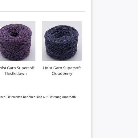
olst Garn Supersoft
Holst Garn Supersoft
Holst Garn Tides
H
Thistledown
Cloudberry
Orchid
benen Lieferzeiten beziehen sich auf Lieferung innerhalb