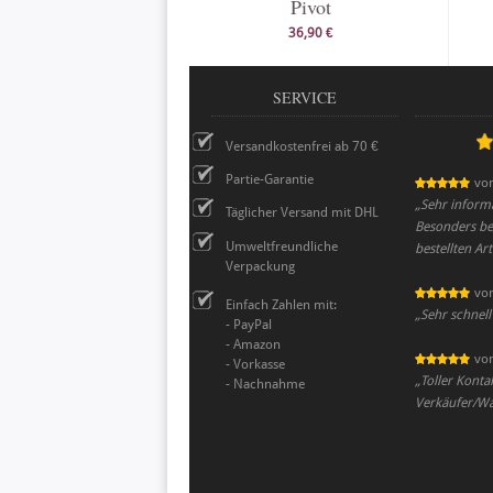
Pivot
36,90 €
SERVICE
Versandkostenfrei ab 70 €
Partie-Garantie
vo
„
Sehr informa
Täglicher Versand mit DHL
Besonders be
Umweltfreundliche
bestellten Art
Verpackung
vo
Einfach Zahlen mit:
„
Sehr schnell
- PayPal
- Amazon
vo
- Vorkasse
„
Toller Konta
- Nachnahme
Verkäufer/War