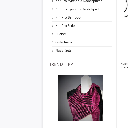
KnitPro Symfonie Nadelspitzen
KnitPro Symfonie Nadelspiel
KnitPro Bamboo
KnitPro Seile
Bücher
Gutscheine
Nadel-Sets
TREND-TIPP
*Die 
Deuts