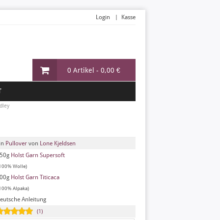
Login
Kasse
0 Artikel -
0,00 €
T
dley
in
Pullover
von
Lone Kjeldsen
50g
Holst Garn Supersoft
100% Wolle)
00g
Holst Garn Titicaca
100% Alpaka)
eutsche Anleitung
(1)