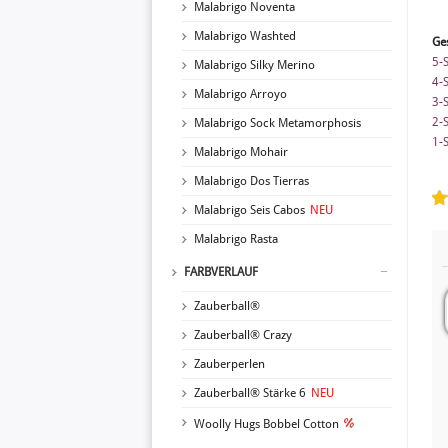
Malabrigo Noventa
Malabrigo Washted
Ge
5-
Malabrigo Silky Merino
4-
Malabrigo Arroyo
3-
2-
Malabrigo Sock Metamorphosis
1-
Malabrigo Mohair
Malabrigo Dos Tierras
Malabrigo Seis Cabos
NEU
Malabrigo Rasta
FARBVERLAUF
Zauberball®
Zauberball® Crazy
Zauberperlen
Zauberball® Stärke 6
NEU
Woolly Hugs Bobbel Cotton