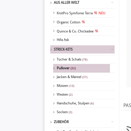
AUS ALLER WELT
KnitPro Symfonie Terra
NEU
Organic Cotton
Quince & Co. Chickadee
Hifa Ask
STRICK-KITS
Tücher & Schals
(78)
Pullover
(32)
Jacken & Mäntel
(37)
Mützen
(10)
Westen
(2)
Handschuhe, Stulpen
(6)
PA
Socken
(3)
ZUBEHÖR