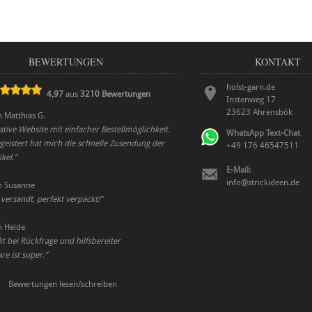
BEWERTUNGEN
KONTAKT
holst-garn.de
4,97
aus
3210
Bewertungen
Instenweg 17
23623
Ahrensbök
n
Matthias G.
tive Website mit einfacher Bestellmöglichkeit.
WhatsApp Text-Chat
geistert hat mich die schnelle Zusendung der
+49 176 46547511
ikel.
”
E-Mail:
info@strickideen.de
n
Susanne
 versandt, perfekt verpackt!
”
n
Heide
kt bei Rückfrage und hilfsbereiter
e ist super.
”
Bewertungen lesen/schreiben