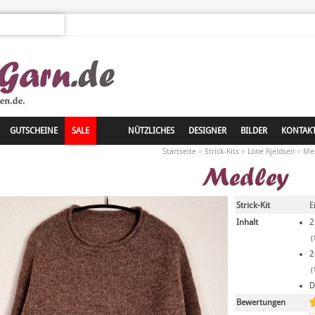
GUTSCHEINE
SALE
NÜTZLICHES
DESIGNER
BILDER
KONTAK
»
»
»
Startseite
Strick-Kits
Lone Kjeldsen
Me
Medley
Strick-Kit
E
Inhalt
2
(
2
(
D
Bewertungen