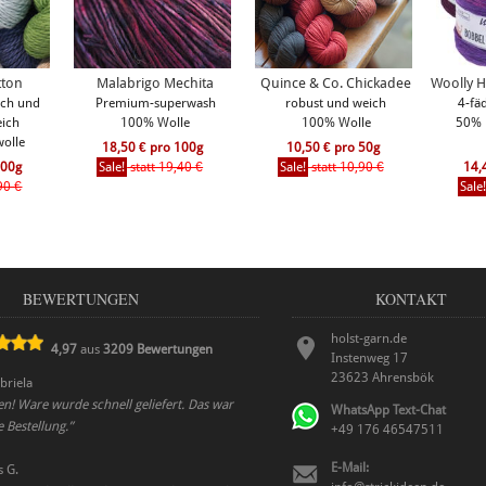
tton
Malabrigo Mechita
Quince & Co. Chickadee
Woolly H
ich und
Premium-superwash
robust und weich
4-fä
eich
100% Wolle
100% Wolle
50% 
olle
18,50 € pro 100g
10,50 € pro 50g
100g
Sale!
statt 19,40 €
Sale!
statt 10,90 €
14,
90 €
Sale
BEWERTUNGEN
KONTAKT
holst-garn.de
4,97
aus
3209
Bewertungen
Instenweg 17
23623
Ahrensbök
briela
en! Ware wurde schnell geliefert. Das war
WhatsApp Text-Chat
e Bestellung.
”
+49 176 46547511
E-Mail:
s G.