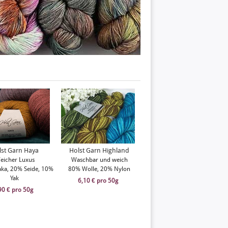
Holst Garn Highland
lst Garn Haya
Holst Garn Highland
Handgefärbt
eicher Luxus
Waschbar und weich
100% Handarbeit
ka, 20% Seide, 10%
80% Wolle, 20% Nylon
80% Wolle, 20% Nylon
Yak
6,10 € pro 50g
11,90 € pro 50g
90 € pro 50g