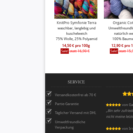
KnitPro Symfonie Terra
Organic Co
waschbar, langlebig und
Umweltfreundl
kuschelweich
natürlich w
75% Wolle, 25% Polyamid
100% Baumw
14,50 € pro 100g
12,90 € pro 
Sale!
statt 16,90 €
Sale!
statt 15,
SERVICE
Versandkostenfrei ab 70 €
Partie-Garantie
von
Ga
„
Bin sehr zufried
Täglicher Versand mit DHL
nicht meine letzt
Umweltfreundliche
Verpackung
von
Iri