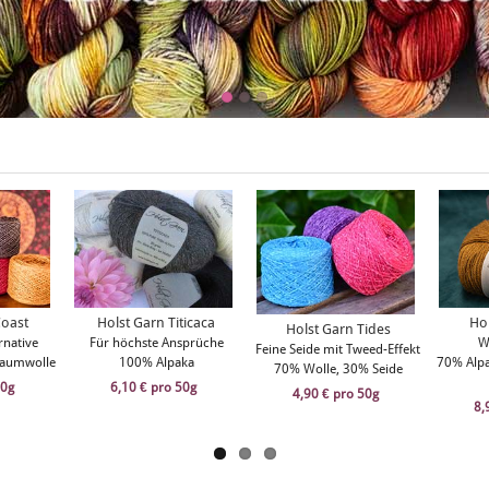
Coast
Holst Garn Titicaca
Ho
Holst Garn Tides
rnative
Für höchste Ansprüche
W
Feine Seide mit Tweed-Effekt
Baumwolle
100% Alpaka
70% Alpa
70% Wolle, 30% Seide
50g
6,10 € pro 50g
4,90 € pro 50g
8,