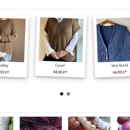
Vice Versa
edley
Cover
,50 €*
44,90 €*
44,90 €*