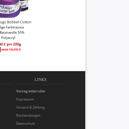
ugs Bobbel Cotton
dige Farbträume
Baumwolle 50%
Polyacryl
40 € pro 200g
!
statt 16,50 €
LINKS
Vertrag widerrufen
Impressum
Versand & Zahlung
Rücksendungen
Datenschutz