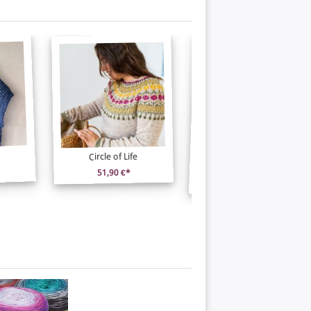
Stephen West MKAL 2023
Circle of Life
Geogradient
51,90 €*
36,80 €*