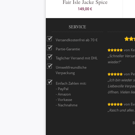
Fair Isle Jacke Spice
149,00 €
SERVICE
Versandkostenfrei ab 70 €
Partie-Garantie
von
Ke
„
Schneller Versa
Täglicher Versand mit DHL
wieder!
”
Umweltfreundliche
Verpackung
von
Pe
„
Ich bin wieder s
Einfach Zahlen mit:
Liebevolle Verpa
- PayPal
öffnen. Vielen li
- Amazon
- Vorkasse
von
Ev
- Nachnahme
„
Rasch und alles 
B