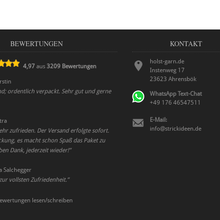
BEWERTUNGEN
KONTAKT
holst-garn.de
4,97
aus
3209
Bewertungen
Instenweg 17
23623
Ahrensbök
rstin
nd; ordentlich verpackt. Sehr gut und gerne
WhatsApp Text-Chat
+49 176 46547511
E-Mail:
tra
info@strickideen.de
ehr zufrieden. Der Versand erfolgte sofort.
ckung, es macht schon Spaß das Paket zu
eben Dank, jederzeit wieder!
”
a Salchegger
zur vollsten Zufriedenheit.
”
ewertungen lesen/schreiben