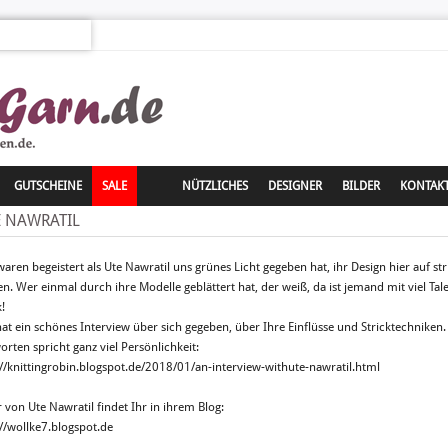
GUTSCHEINE
SALE
NÜTZLICHES
DESIGNER
BILDER
KONTAK
E NAWRATIL
waren begeistert als Ute Nawratil uns grünes Licht gegeben hat, ihr Design hier auf st
en. Wer einmal durch ihre Modelle geblättert hat, der weiß, da ist jemand mit viel Tal
k!
hat ein schönes Interview über sich gegeben, über Ihre Einflüsse und Stricktechniken. 
orten spricht ganz viel Persönlichkeit:
://knittingrobin.blogspot.de/2018/01/an-interview-withute-nawratil.html
 von Ute Nawratil findet Ihr in ihrem Blog:
://wollke7.blogspot.de