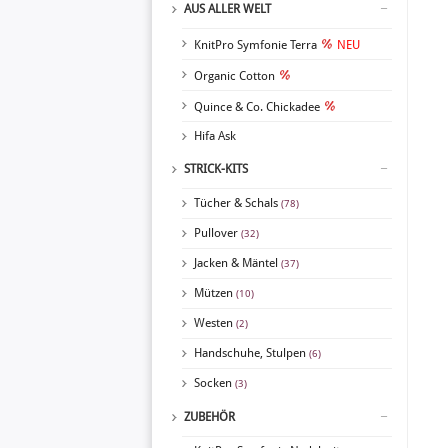
AUS ALLER WELT
KnitPro Symfonie Terra
NEU
Organic Cotton
Quince & Co. Chickadee
Hifa Ask
STRICK-KITS
Tücher & Schals
(78)
Pullover
(32)
Jacken & Mäntel
(37)
Mützen
(10)
Westen
(2)
Handschuhe, Stulpen
(6)
Socken
(3)
ZUBEHÖR