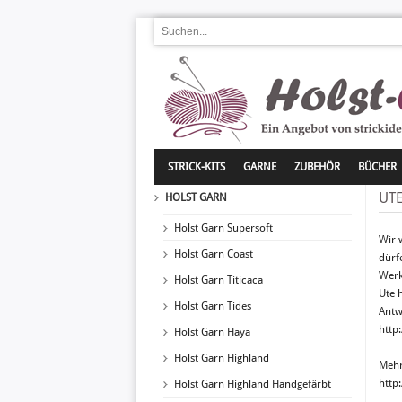
STRICK-KITS
GARNE
ZUBEHÖR
BÜCHER
UT
HOLST GARN
Holst Garn Supersoft
Wir 
Holst Garn Coast
dürf
Wer
Holst Garn Titicaca
Ute 
Holst Garn Tides
Antw
http
Holst Garn Haya
Holst Garn Highland
Mehr
http
Holst Garn Highland Handgefärbt