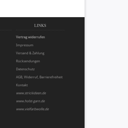
LINKS
Vertrag widerrufen
Impressum
Versand & Zahlung
Rücksendungen
Datenschutz
AGB, Widerruf, Barrierefreiheit
Kontakt
www.strickideen.de
www.holst-garn.de
www.vielfarbwolle.de