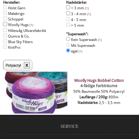
Hersteller:
Nadelstärke:
Holst Garn
< 3 mm
(1)
Malabrigo
3 - 4 mm
(1)
Schoppel
4 - 5 mm
Woolly Hugs
(1)
> 5 mm
Hillesvåg Ullvarefabrikk
"Superwash":
Quince & Co.
Kein Superwash
(1)
Blue Sky Fibers
Mit Superwash
KnitPro
egal
(1)
x
Polyacryl
Woolly Hugs Bobbel Cotton
4-fädige Farbträume
50% Baumwolle 50% Polyacryl
Lauflänge / 200g:
800m
Nadelstärke:
2,5 - 3,5 mm
SERVICE