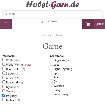
Login
Kasse
☰
0,00 €
»
Startseite
Garne
Garne
Wollsorte:
Garnstärke:
Wolle
Fingering
(+28)
(1)
Wolle (Merino)
Lace
(+22)
Light Fingering
Baumwolle
(+3)
Sport
Seide
(+6)
Aran
Alpaka
(+5)
DK
Polyamid
(+5)
Worsted
Nylon
(+2)
Bulky
Yak
(+2)
Super Bulky
Polyacryl
Mohair
(+1)