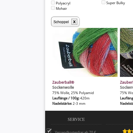
Super Bulky
Polyacryl
Mohair
x
Schoppel
Zauberball®
Zauber
Sockenwolle
Socken
75% Wolle, 25% Polyamid
75% Wol
Lauflänge / 100g:
420m
Lauflän
Nadelstärke:
2-3 mm
Nadelst
SERVICE
Versandkostenfrei ab 70 €