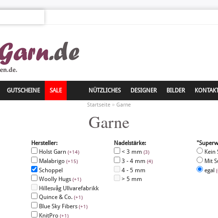
GUTSCHEINE
SALE
NÜTZLICHES
DESIGNER
BILDER
KONTAK
»
Startseite
Garne
Garne
Hersteller:
Nadelstärke:
"Superw
Holst Garn
< 3 mm
Kein
(+14)
(3)
Malabrigo
3 - 4 mm
Mit 
(+15)
(4)
Schoppel
4 - 5 mm
egal
(
Woolly Hugs
> 5 mm
(+1)
Hillesvåg Ullvarefabrikk
Quince & Co.
(+1)
Blue Sky Fibers
(+1)
KnitPro
(+1)