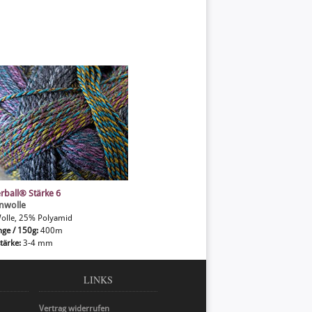
rball® Stärke 6
nwolle
olle, 25% Polyamid
nge / 150g:
400m
tärke:
3-4 mm
LINKS
Vertrag widerrufen