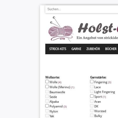
STRICK-KITS
GARNE
ZUBEHÖR
BÜCHER
Wollsorte:
Garnstärke:
Wolle
Fingering
(4)
(3)
Wolle (Merino)
Lace
(1)
Light Fingering
Baumwolle
Sport
Seide
(1)
Alpaka
Aran
Polyamid
DK
(3)
Worsted
Nylon
Bulky
Yak