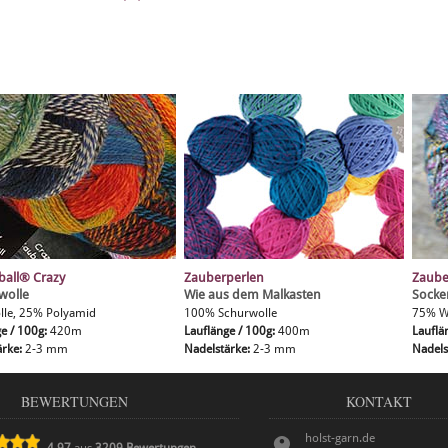
ball® Crazy
Zauberperlen
Zaube
wolle
Wie aus dem Malkasten
Socke
le, 25% Polyamid
100% Schurwolle
75% W
ge / 100g:
420m
Lauflänge / 100g:
400m
Lauflä
ärke:
2-3 mm
Nadelstärke:
2-3 mm
Nadels
BEWERTUNGEN
KONTAKT
holst-garn.de