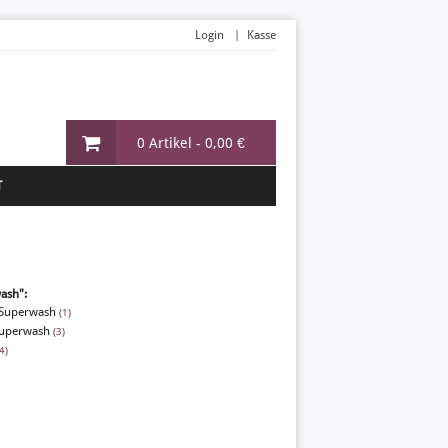
Login
Kasse
0 Artikel -
0,00 €
T
ash":
 Superwash
(1)
Superwash
(3)
4)