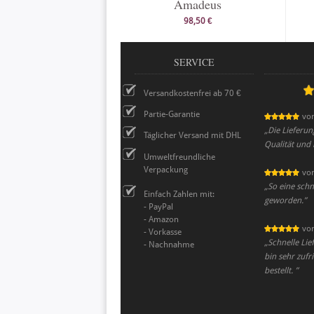
Amadeus
98,50 €
SERVICE
Versandkostenfrei ab 70 €
Partie-Garantie
vo
„
Die Lieferung
Täglicher Versand mit DHL
Qualität und l
Umweltfreundliche
Verpackung
vo
„
So eine schne
Einfach Zahlen mit:
geworden.
”
- PayPal
- Amazon
vo
- Vorkasse
„
Schnelle Lie
- Nachnahme
bin sehr zufr
bestellt.
”