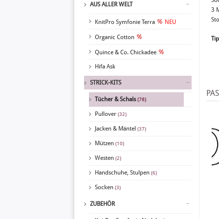
So
AUS ALLER WELT
3 
St
KnitPro Symfonie Terra
NEU
Organic Cotton
Tip
Quince & Co. Chickadee
Hifa Ask
STRICK-KITS
PA
Tücher & Schals
(78)
Pullover
(32)
Jacken & Mäntel
(37)
Mützen
(10)
Westen
(2)
Handschuhe, Stulpen
(6)
Socken
(3)
ZUBEHÖR