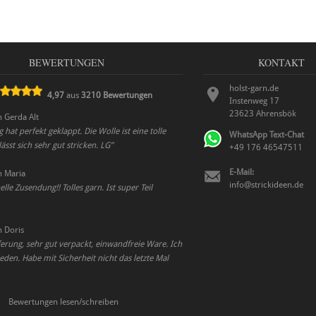
BEWERTUNGEN
KONTAKT
holst-garn.de
4,97
aus
3210
Bewertungen
Instenweg 17
23623
Ahrensbök
n
Gerda Alt
 hat perfekt geklappt. Die Wolle ist eine tolle
WhatsApp Text-Chat
ässt sich sehr gut stricken. LG
”
+49 176 46547511
E-Mail:
n
Maria
info@strickideen.de
lle Zusendung!! Tolles garn. Ist super Teil
n
Doris
ferung, sehr gut verpackt, einwandfreie Ware. Ich
ieden. Habe mit Sicherheit nicht das letzte Mal
Bewertungen lesen/schreiben