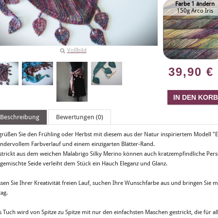
Farbe 1 ändern
150g Arco Iris
Vollbild
39,90
€
Beschreibung
Bewertungen (0)
grüßen Sie den Frühling oder Herbst mit diesem aus der Natur inspiriertem Modell "Ed
ndervollem Farbverlauf und einem einzigarten Blätter-Rand.
strickt aus dem weichen Malabrigo Silky Merino können auch kratzempfindliche Perso
igemischte Seide verleiht dem Stück ein Hauch Eleganz und Glanz.
ssen Sie Ihrer Kreativität freien Lauf, suchen Ihre Wunschfarbe aus und bringen Sie 
tag.
 Tuch wird von Spitze zu Spitze mit nur den einfachsten Maschen gestrickt, die für a