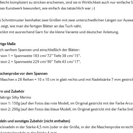
lleicht kompliziert zu stricken erscheinen, sind sie in Wirklichkeit auch nur einfache
eses Kunstwerk bewundert, wie einfach das tatsächlich war ;-)
s Schnittmuster beinhaltet zwei Größen mit zwei unterschiedlichen Längen zur Auswahl
 zeigt, wie man die fertigen Blätter an das Tuch näht.
ickkit mit ausreichend Garn für die kleine Variante und deutscher Anleitung.
rtige Maße
ch sanftem Spannen und einschließlich der Blätter:
rsion 1 = Spannweite 183 cm/ 72" Tiefe 38 cm/ 15".
rsion 2 = Spannweite 229 cm/ 90" Tiefe 43 cm/ 17".
schenprobe vor dem Spannen
 Maschen x 28 Reihen = 10 x 10 cm in glatt rechts und mit Nadelstärke 7 mm gestrick
rn und Zubehör
labrigo Silky Merino
sion 1: 150g (auf den Fotos das rote Modell, im Original gestrickt mit der Farbe Arco 
sion 2: 200g (auf den Fotos das blaue Modell, im Original gestrickt mit der Farbe Indi
deln und sonstiges Zubehör (nicht enthalten)
ricknadeln in der Stärke 4,5 mm (oder in der Größe, in der die Maschenprobe erreich