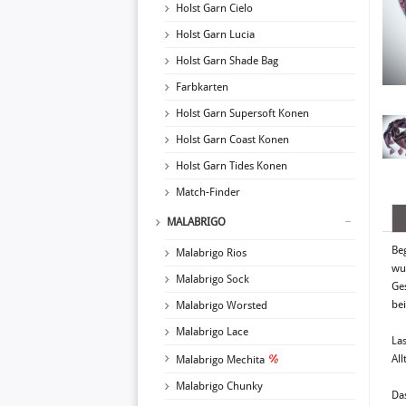
Holst Garn Cielo
Holst Garn Lucia
Holst Garn Shade Bag
Farbkarten
Holst Garn Supersoft Konen
Holst Garn Coast Konen
Holst Garn Tides Konen
Match-Finder
MALABRIGO
Be
Malabrigo Rios
wu
Malabrigo Sock
Ge
be
Malabrigo Worsted
Malabrigo Lace
La
All
Malabrigo Mechita
Malabrigo Chunky
Das