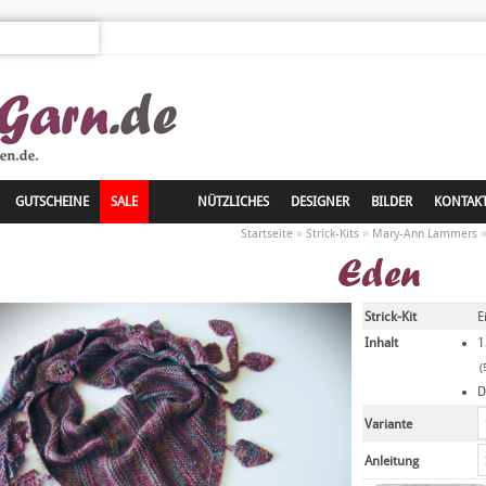
GUTSCHEINE
SALE
NÜTZLICHES
DESIGNER
BILDER
KONTAK
»
»
Startseite
Strick-Kits
Mary-Ann Lammers
Eden
Strick-Kit
E
Inhalt
1
(
D
Variante
Anleitung