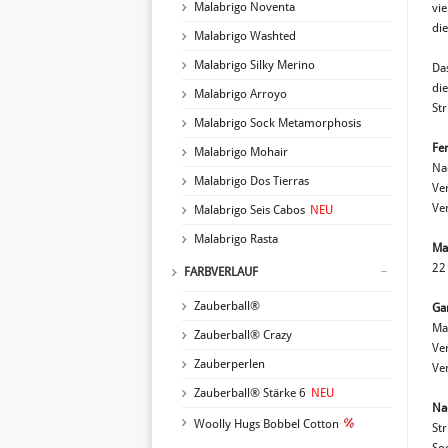
Malabrigo Noventa
vie
di
Malabrigo Washted
Malabrigo Silky Merino
Da
die
Malabrigo Arroyo
Str
Malabrigo Sock Metamorphosis
Fe
Malabrigo Mohair
Na
Malabrigo Dos Tierras
Ve
Ve
Malabrigo Seis Cabos
NEU
Malabrigo Rasta
Ma
22
FARBVERLAUF
Zauberball®
Ga
Ma
Zauberball® Crazy
Ver
Zauberperlen
Ver
Zauberball® Stärke 6
NEU
Na
Woolly Hugs Bobbel Cotton
St