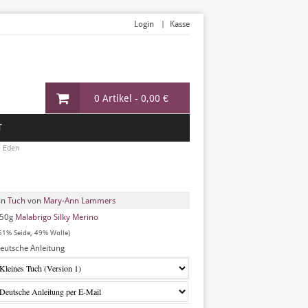
Login
Kasse
0 Artikel -
0,00 €
T
»
Eden
in
Tuch
von
Mary-Ann Lammers
50g
Malabrigo Silky Merino
51% Seide, 49% Wolle)
eutsche Anleitung