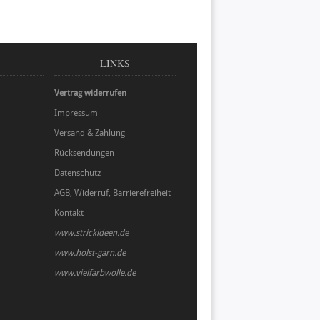
LINKS
Vertrag widerrufen
Impressum
Versand & Zahlung
Rücksendungen
Datenschutz
AGB, Widerruf, Barrierefreiheit
Kontakt
www.strickideen.de
www.holst-garn.de
www.vielfarbwolle.de