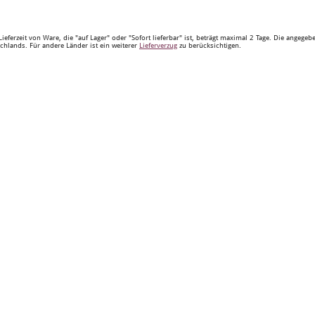
Lieferzeit von Ware, die "auf Lager" oder "Sofort lieferbar" ist, beträgt maximal 2 Tage. Die angege
chlands. Für andere Länder ist ein weiterer
Lieferverzug
zu berücksichtigen.