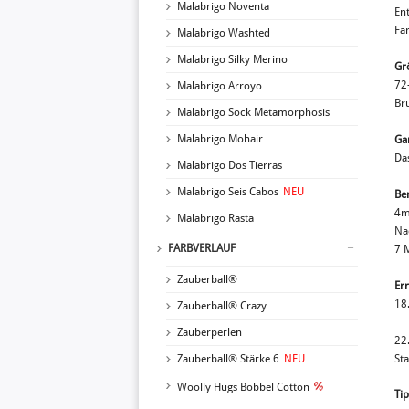
Malabrigo Noventa
En
Far
Malabrigo Washted
Malabrigo Silky Merino
Gr
72
Malabrigo Arroyo
Br
Malabrigo Sock Metamorphosis
Malabrigo Mohair
Ga
Da
Malabrigo Dos Tierras
Malabrigo Seis Cabos
NEU
Ben
4m
Malabrigo Rasta
Na
FARBVERLAUF
7 
Zauberball®
Err
18
Zauberball® Crazy
Zauberperlen
22.
Zauberball® Stärke 6
NEU
Sta
Woolly Hugs Bobbel Cotton
Tip