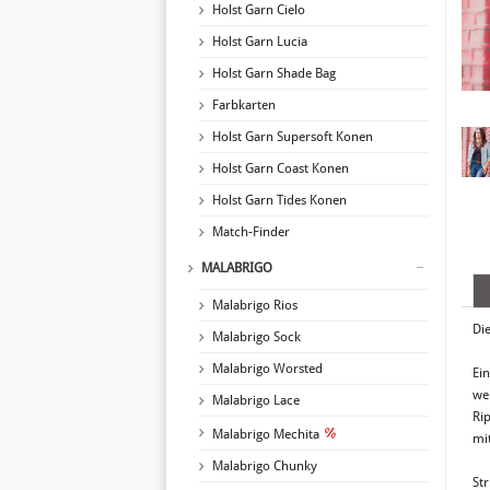
Holst Garn Cielo
Holst Garn Lucia
Holst Garn Shade Bag
Farbkarten
Holst Garn Supersoft Konen
Holst Garn Coast Konen
Holst Garn Tides Konen
Match-Finder
MALABRIGO
Malabrigo Rios
Di
Malabrigo Sock
Malabrigo Worsted
Ei
we
Malabrigo Lace
Ri
Malabrigo Mechita
mit
Malabrigo Chunky
Str