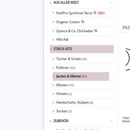
AUS ALLER WELT
KnitPro Symfonie Terra
NEU
Organic Cotton
PA
Quince & Co. Chickadee
Hifa Ask
STRICK-KITS
Tücher & Schals
(78)
Pullover
(32)
Jacken & Mäntel
(37)
Mützen
(10)
Westen
(2)
Handschuhe, Stulpen
(6)
Socken
(3)
*Die 
ZUBEHÖR
Deuts