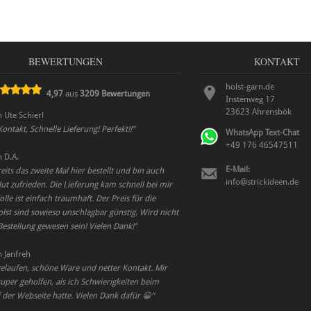
BEWERTUNGEN
KONTAKT
holst-garn.de
4,97
aus
3209
Bewertungen
Instenweg 17
23623
Ahrensbök
n
Ute Schierl
Kontakt, Schnelle Lieferung! Perfekt!!
”
WhatsApp Text-Chat
+49 176 46547511
n
D.A.
E-Mail:
eits das zweite Mal hier bestellt und bin auch
info@strickideen.de
ut zufrieden. Die Lieferung kam schnell bei mir
lle ist einfach traumhaft. Der Preis für die
lst sind sowieso unschlagbar günstig. Wird nicht
Bestellung gewesen sein! Vielen Dank!
”
n
Janfreh
gelaufen, schöne Ware und netter Kontakt. Mir
per geholfen, als ich Schwierigkeiten beim
 der Webseite hatte. Vielen Dank dafür 😀
”