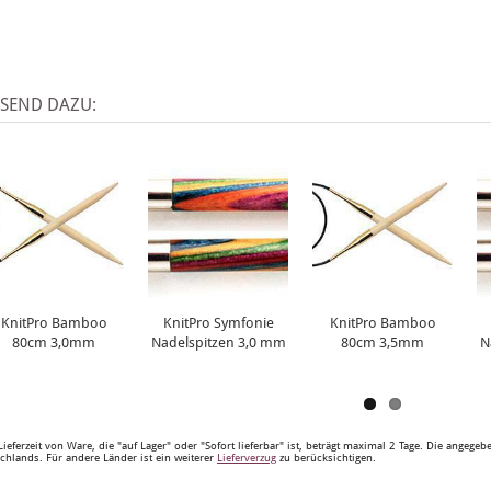
SSEND DAZU:
KnitPro Bamboo
KnitPro Symfonie
KnitPro Bamboo
80cm 3,0mm
Nadelspitzen 3,0 mm
80cm 3,5mm
N
Lieferzeit von Ware, die "auf Lager" oder "Sofort lieferbar" ist, beträgt maximal 2 Tage. Die angege
chlands. Für andere Länder ist ein weiterer
Lieferverzug
zu berücksichtigen.