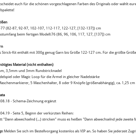
tscheidet euch für die schönen vorgeschlagenen Farben des Originals oder wählt eure
bpalette!
ößen
-77 (82-87, 92-97, 102-107, 112-117, 122-127, [132-137]) cm
ustumfang beim fertigen Modell:76 (86, 96, 106, 117, 127, [137]) cm
rn
s Strick-Kit enthält mit 300g genug Garn bis Größe 122-127 cm. Für die größte Größe
ötigtes Material (nicht enthalten)
m, 3,5mm und 3mm Rundstricknadel
delspiel oder Magic Loop für die Ärmel in gleicher Nadelstärke
Maschenmarkierer, 5 Maschenhalter, 8 oder 9 Knöpfe (größenabhängig), ca. 1,25 c
ata
.08.18 - Schema-Zeichnung ergänzt
04.19 - Seite 5, Beginn der verkürzten Reihen:
tt "Dann abwechselnd (...) stricken" muss es heißen "Dann abwechselnd jede zweite Ma
p:
Melden Sie sich im Bestellvorgang kostenlos als VIP an. So haben Sie jederzeit Zugri