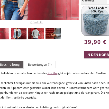
Anleitung
Farbe 1 ändern
300g Opal
Vollbild
39,90
€
Beschreibung
Bewertungen (1)
e beliebten orientalischen Farben des
Nishtha
gibt es jetzt als wundervollen Cardigan:
n schlichter Cardigan mit bis zu 5 cm Weitenzugabe, gestrickt von unten nach oben.
rden im Rippenmuster gestrickt, wobei Teile davon in kontrastfarbenem Garn gearbei
ppenbündchen als weiterer Hingucker nach innen geklappt und dort angenäht. Die Kno
 der Kontrastfarbe gestrickt.
ickkit mit exklusiver deutscher Anleitung und Original-Garn!