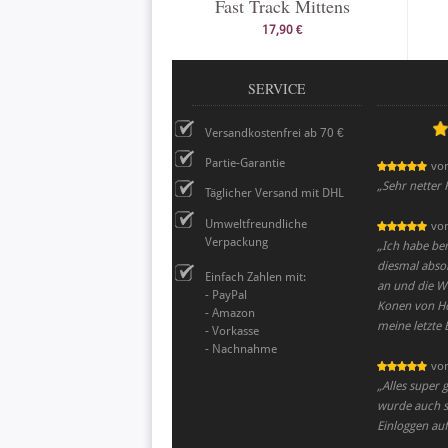
Fast Track Mittens
17,90 €
SERVICE
Versandkostenfrei ab 70 €
Partie-Garantie
vo
„
Sehr netter 
Täglicher Versand mit DHL
Umweltfreundliche
vo
Verpackung
„
Ich habe ber
diesmal absol
Einfach Zahlen mit:
an und die Wo
- PayPal
Konen von Ho
- Amazon
meine letzte 
- Vorkasse
- Nachnahme
vo
„
Alles super 
wurde auch su
Einloggen auf