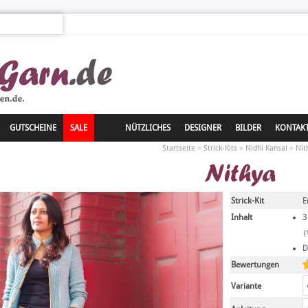
GUTSCHEINE
SALE
NÜTZLICHES
DESIGNER
BILDER
KONTAK
»
»
»
Startseite
Strick-Kits
Nidhi Kansal
Nit
Nithya
Strick-Kit
E
Inhalt
3
(
D
Bewertungen
Variante