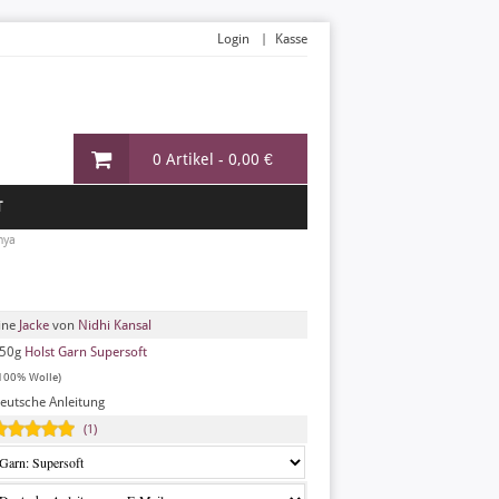
Login
Kasse
0 Artikel -
0,00 €
T
hya
ine
Jacke
von
Nidhi Kansal
50g
Holst Garn Supersoft
100% Wolle)
eutsche Anleitung
(1)