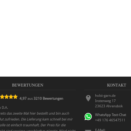
BEWERTUNGEN
KONTAKT
holst-garn.de
4,97
aus
3210
Bewertungen
Instenweg 17
23623
Ahrensbök
n
D.A.
eits das zweite Mal hier bestellt und bin auch
WhatsApp Text-Chat
ut zufrieden. Die Lieferung kam schnell bei mir
+49 176 46547511
lle ist einfach traumhaft. Der Preis für die
E-Mail: