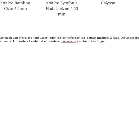
KnitPro Bamboo
KnitPro Symfonie
Calypso
80cm 4,5mm
Nadelspitzen 4,50
mm
Lieferzeit von Ware, die "auf Lager" oder "Sofort lieferbar" ist, beträgt maximal 2 Tage. Die angege
chlands. Für andere Länder ist ein weiterer
Lieferverzug
zu berücksichtigen.