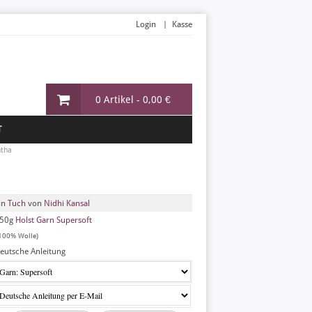
Login
Kasse
0 Artikel -
0,00 €
T
htha
in
Tuch
von
Nidhi Kansal
50g
Holst Garn Supersoft
100% Wolle)
eutsche Anleitung