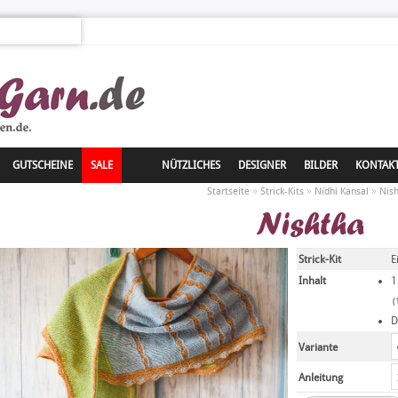
GUTSCHEINE
SALE
NÜTZLICHES
DESIGNER
BILDER
KONTAK
»
»
»
Startseite
Strick-Kits
Nidhi Kansal
Nis
Nishtha
Strick-Kit
E
Inhalt
1
(
D
Variante
Anleitung