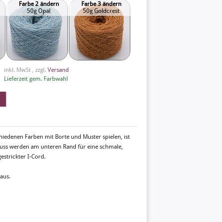
Farbe 2 ändern
Farbe 3 ändern
50g Opal
50g Goldcrest
inkl. MwSt , zzgl.
Versand
Lieferzeit gem. Farbwahl
chiedenen Farben mit Borte und Muster spielen, ist
hluss werden am unteren Rand für eine schmale,
strickter I-Cord.
aus.