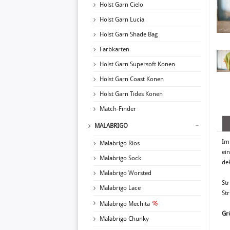
Holst Garn Cielo
Holst Garn Lucia
Holst Garn Shade Bag
Farbkarten
Holst Garn Supersoft Konen
Holst Garn Coast Konen
Holst Garn Tides Konen
Match-Finder
MALABRIGO
Im 
Malabrigo Rios
ei
Malabrigo Sock
de
Malabrigo Worsted
Str
Malabrigo Lace
St
Malabrigo Mechita
Gr
Malabrigo Chunky