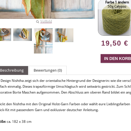
Farbe 1 ändern
50g Calypso
Vollbild
19,50
€
Beschreibung
Bewertungen (0)
Design Nishtha zeigt sich der orientalische Hintergrund der Designerin: wie die vers
nfach einmalig. Dieses trapezförmige Umschlagtuch wird seitwärts gestrickt. Zum Sc
korative Borte Maschen aufgenommen. Den Abschluss am oberen Rand bildet ein ange
ickt den Nishtha mit den Original Holst-Garn Farben oder wählt eure Lieblingsfarben 
rick-Kit mit passendem Garn und exklusiver deutscher Anleitung.
öße:
ca. 182 x 38 cm