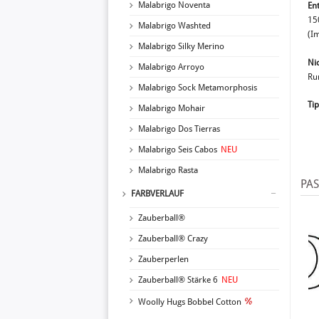
Malabrigo Noventa
En
15
Malabrigo Washted
(Im
Malabrigo Silky Merino
Nic
Malabrigo Arroyo
Ru
Malabrigo Sock Metamorphosis
Tip
Malabrigo Mohair
Malabrigo Dos Tierras
Malabrigo Seis Cabos
NEU
Malabrigo Rasta
PA
FARBVERLAUF
Zauberball®
Zauberball® Crazy
Zauberperlen
Zauberball® Stärke 6
NEU
Woolly Hugs Bobbel Cotton