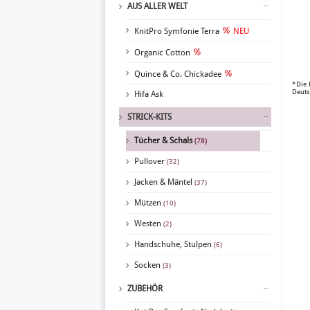
AUS ALLER WELT
KnitPro Symfonie Terra
NEU
Organic Cotton
Quince & Co. Chickadee
*Die 
Deuts
Hifa Ask
STRICK-KITS
Tücher & Schals
(78)
Pullover
(32)
Jacken & Mäntel
(37)
Mützen
(10)
Westen
(2)
Handschuhe, Stulpen
(6)
Socken
(3)
ZUBEHÖR