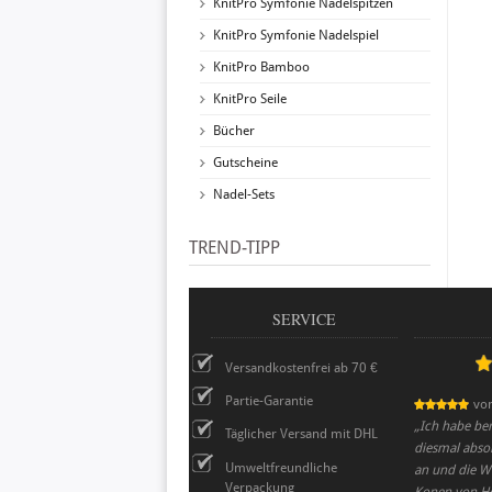
KnitPro Symfonie Nadelspitzen
KnitPro Symfonie Nadelspiel
KnitPro Bamboo
KnitPro Seile
Bücher
Gutscheine
Nadel-Sets
TREND-TIPP
SERVICE
Versandkostenfrei ab 70 €
Partie-Garantie
vo
„
Ich habe ber
Täglicher Versand mit DHL
diesmal absol
Umweltfreundliche
an und die Wo
Verpackung