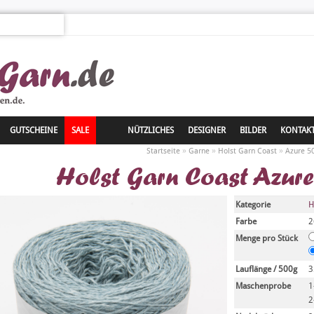
GUTSCHEINE
SALE
NÜTZLICHES
DESIGNER
BILDER
KONTAK
»
»
»
Startseite
Garne
Holst Garn Coast
Azure 5
Holst Garn Coast Azur
Kategorie
H
Farbe
2
Menge pro Stück
Lauflänge / 500g
3
Maschenprobe
1
2