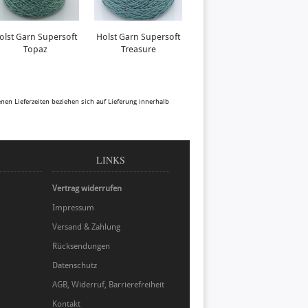
olst Garn Supersoft
Holst Garn Supersoft
KnitPro Bamboo
Topaz
Treasure
80cm 2,5mm
benen Lieferzeiten beziehen sich auf Lieferung innerhalb
LINKS
Vertrag widerrufen
Impressum
Versand & Zahlung
Rücksendungen
Datenschutz
AGB, Widerruf, Barrierefreiheit
Kontakt