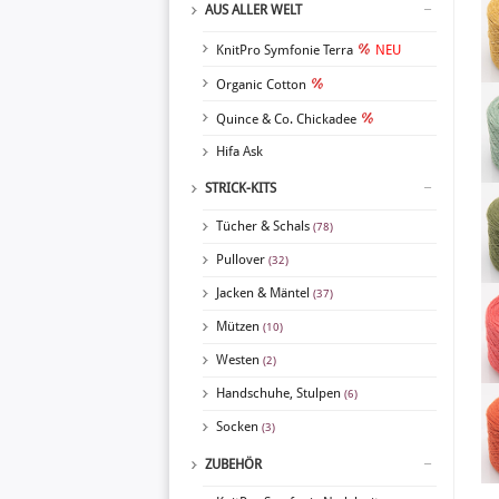
AUS ALLER WELT
KnitPro Symfonie Terra
NEU
Organic Cotton
Quince & Co. Chickadee
Hifa Ask
STRICK-KITS
Tücher & Schals
(78)
Pullover
(32)
Jacken & Mäntel
(37)
Mützen
(10)
Westen
(2)
Handschuhe, Stulpen
(6)
Socken
(3)
ZUBEHÖR