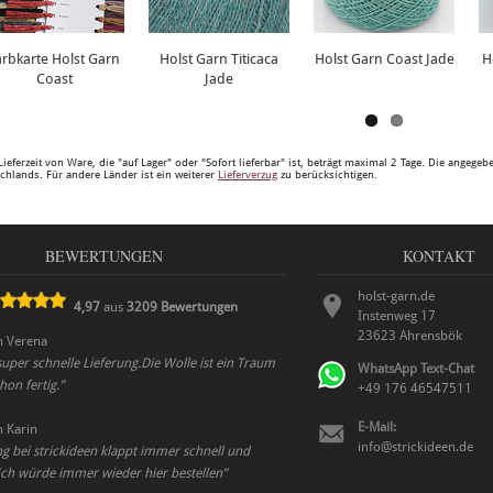
arbkarte Holst Garn
Holst Garn Titicaca
Holst Garn Coast Jade
H
Coast
Jade
Lieferzeit von Ware, die "auf Lager" oder "Sofort lieferbar" ist, beträgt maximal 2 Tage. Die angege
chlands. Für andere Länder ist ein weiterer
Lieferverzug
zu berücksichtigen.
BEWERTUNGEN
KONTAKT
holst-garn.de
4,97
aus
3209
Bewertungen
Instenweg 17
23623
Ahrensbök
n
Verena
per schnelle Lieferung.Die Wolle ist ein Traum
WhatsApp Text-Chat
on fertig.
”
+49 176 46547511
E-Mail:
n
Karin
info@strickideen.de
ng bei strickideen klappt immer schnell und
Ich würde immer wieder hier bestellen
”