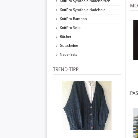
KnitPro Symfonie Nadelspitzen
MO
KnitPro Symfonie Nadelspiel
KnitPro Bamboo
KnitPro Seile
Bücher
Gutscheine
Nadel-Sets
TREND-TIPP
PA