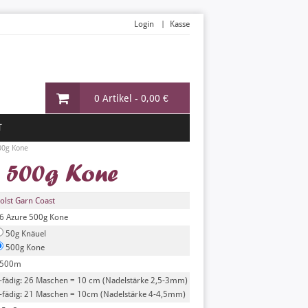
Login
Kasse
0 Artikel -
0,00 €
T
00g Kone
e 500g Kone
olst Garn Coast
6 Azure 500g Kone
50g Knäuel
500g Kone
500m
-fädig: 26 Maschen = 10 cm (Nadelstärke 2,5-3mm)
-fädig: 21 Maschen = 10cm (Nadelstärke 4-4,5mm)