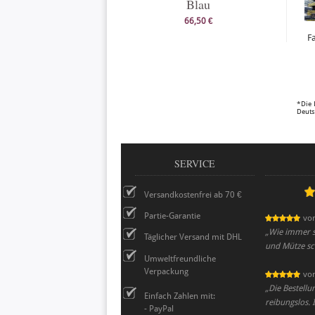
Blau
66,50 €
F
*Die 
Deuts
SERVICE
Versandkostenfrei ab 70 €
Partie-Garantie
vo
„
Wie immer su
Täglicher Versand mit DHL
und Mütze sch
Umweltfreundliche
Verpackung
vo
„
Die Bestellu
Einfach Zahlen mit:
reibungslos. 
- PayPal