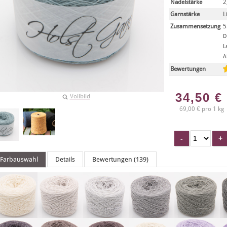
Nadelstärke
2
Garnstärke
L
Zusammensetzung
5
D
L
A
Bewertungen
34,50
€
Vollbild
69,00 € pro 1 kg
Farbauswahl
Details
Bewertungen (139)