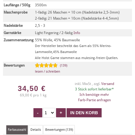
Lauflänge / 500g
3500m
Maschenprobe
1-fädig: 26 Maschen = 10 cm (Nadelstärke 2,5-3mm)
2-fädig: 21 Maschen = 10cm (Nadelstärke 4-4,5mm)
Nadelstärke
2,5 - 3
Garnstärke
Light Fingering / 2-fädig
Info
Zusammensetzung
55% Wolle, 45% Baumwolle
Der Hersteller beschreibt das Garn als 55% Merino-
Lammwolle,45% Baumwolle
Alle Holst Garne stammen aus mulesing-freien Quellen.
Bewertungen
(139)
lesen / schreiben
inkl. MwSt , zzgl.
Versand
34,50
€
3 Stück sofort lieferbar*
Ich benötige mehr
69,00 € pro 1 kg
Farb-Partie anfragen
Farbauswahl
Details
Bewertungen (139)