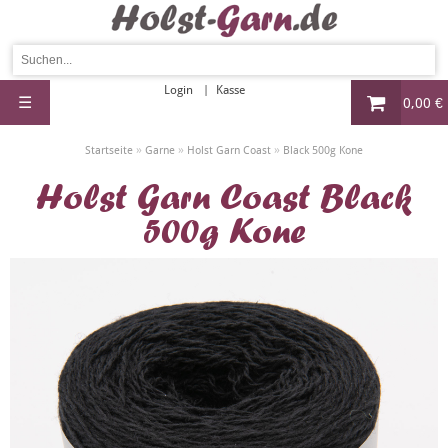
Login
Kasse
☰
0,00 €
»
»
»
Startseite
Garne
Holst Garn Coast
Black 500g Kone
Holst Garn Coast Black
500g Kone