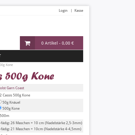
Login
Kasse
0 Artikel -
0,00 €
T
00g Kone
s 500g Kone
olst Garn Coast
2 Cassis 500g Kone
50g Knäuel
500g Kone
500m
-fädig: 26 Maschen = 10 cm (Nadelstärke 2,5-3mm)
-fädig: 21 Maschen = 10cm (Nadelstärke 4-4,5mm)