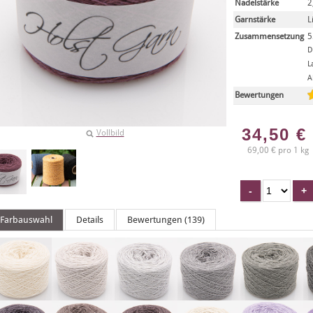
Nadelstärke
2
Garnstärke
L
Zusammensetzung
5
D
L
A
Bewertungen
34,50
€
Vollbild
69,00 € pro 1 kg
Farbauswahl
Details
Bewertungen (139)