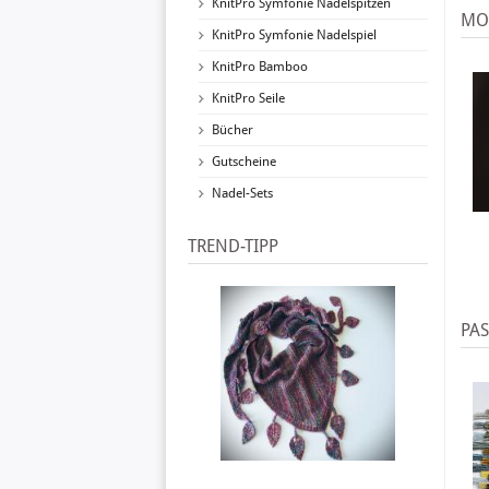
KnitPro Symfonie Nadelspitzen
MO
KnitPro Symfonie Nadelspiel
KnitPro Bamboo
KnitPro Seile
Bücher
Gutscheine
Nadel-Sets
TREND-TIPP
PA