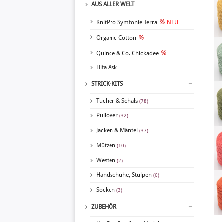
AUS ALLER WELT
KnitPro Symfonie Terra
NEU
Organic Cotton
Quince & Co. Chickadee
Hifa Ask
STRICK-KITS
Tücher & Schals
(78)
Pullover
(32)
Jacken & Mäntel
(37)
Mützen
(10)
Westen
(2)
Handschuhe, Stulpen
(6)
Socken
(3)
ZUBEHÖR