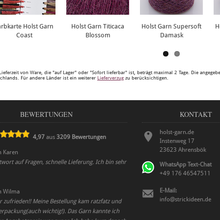
arbkarte Holst Garn
Holst Garn Titicaca
Holst Garn Supersoft
H
Coast
Blossom
Damask
Lieferzeit von Ware, die "auf Lager" oder "Sofort lieferbar" ist, beträgt maximal 2 Tage. Die angege
chlands. Für andere Länder ist ein weiterer
Lieferverzug
zu berücksichtigen.
BEWERTUNGEN
KONTAKT
holst-garn.de
4,97
aus
3209
Bewertungen
Instenweg 17
23623
Ahrensbök
n
Karen
ort auf Fragen, schnelle Lieferung. Ich bin sehr
WhatsApp Text-Chat
+49 176 46547511
E-Mail:
n
Wilma
info@strickideen.de
r zufrieden!! Meine Bestellung kam ratzfatz und
erpackung(auch wichtig!). Das Garn kannte ich