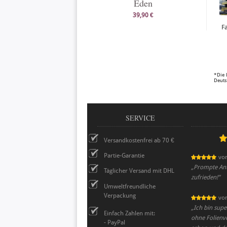
Eden
39,90 €
F
*Die 
Deuts
SERVICE
Versandkostenfrei ab 70 €
Partie-Garantie
vo
„
Prompte Antw
Täglicher Versand mit DHL
zufrieden!
”
Umweltfreundliche
Verpackung
vo
„
Ich bin supe
Einfach Zahlen mit:
ohne Folienv
- PayPal