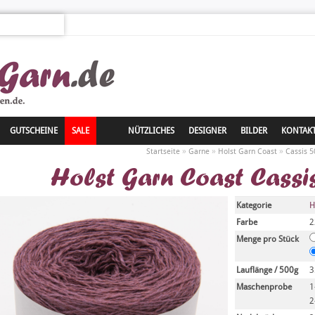
GUTSCHEINE
SALE
NÜTZLICHES
DESIGNER
BILDER
KONTAK
»
»
»
Startseite
Garne
Holst Garn Coast
Cassis 5
Holst Garn Coast Cassi
Kategorie
H
Farbe
2
Menge pro Stück
Lauflänge / 500g
3
Maschenprobe
1
2