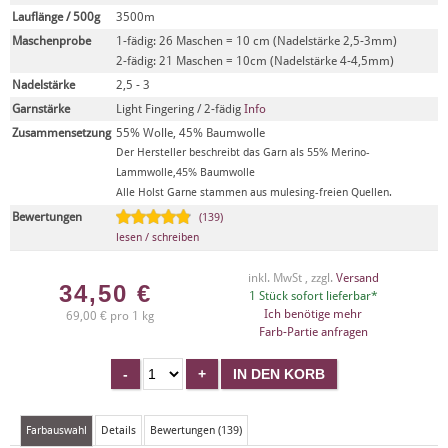
Lauflänge / 500g
3500m
Maschenprobe
1-fädig: 26 Maschen = 10 cm (Nadelstärke 2,5-3mm)
2-fädig: 21 Maschen = 10cm (Nadelstärke 4-4,5mm)
Nadelstärke
2,5 - 3
Garnstärke
Light Fingering / 2-fädig
Info
Zusammensetzung
55% Wolle, 45% Baumwolle
Der Hersteller beschreibt das Garn als 55% Merino-
Lammwolle,45% Baumwolle
Alle Holst Garne stammen aus mulesing-freien Quellen.
Bewertungen
(139)
lesen / schreiben
inkl. MwSt , zzgl.
Versand
34,50
€
1 Stück sofort lieferbar*
Ich benötige mehr
69,00 € pro 1 kg
Farb-Partie anfragen
Farbauswahl
Details
Bewertungen (139)