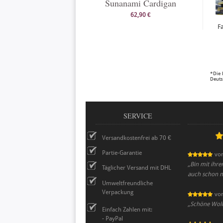
Sunanami Cardigan
62,90 €
F
*Die 
Deuts
SERVICE
Versandkostenfrei ab 70 €
Partie-Garantie
vo
„
Bin mit ihr
Täglicher Versand mit DHL
auch schon m
Umweltfreundliche
Verpackung
vo
„
Schöne Wolle,
Einfach Zahlen mit:
- PayPal