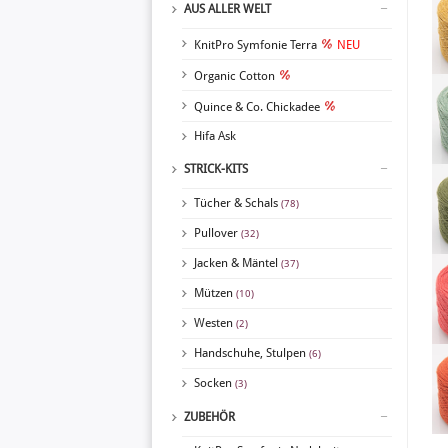
AUS ALLER WELT
KnitPro Symfonie Terra
NEU
Organic Cotton
Quince & Co. Chickadee
Hifa Ask
STRICK-KITS
Tücher & Schals
(78)
Pullover
(32)
Jacken & Mäntel
(37)
Mützen
(10)
Westen
(2)
Handschuhe, Stulpen
(6)
Socken
(3)
ZUBEHÖR