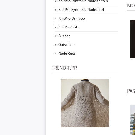
KnitPro Symfonie Nadelspitzen
MO
KnitPro Symfonie Nadelspiel
KnitPro Bamboo
KnitPro Seile
Bücher
Gutscheine
Nadel-Sets
TREND-TIPP
PA