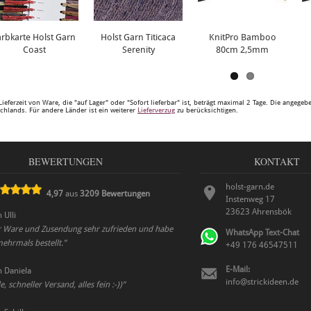
arbkarte Holst Garn
Holst Garn Titicaca
KnitPro Bamboo
Coast
Serenity
80cm 2,5mm
Lieferzeit von Ware, die "auf Lager" oder "Sofort lieferbar" ist, beträgt maximal 2 Tage. Die angege
chlands. Für andere Länder ist ein weiterer
Lieferverzug
zu berücksichtigen.
BEWERTUNGEN
KONTAKT
holst-garn.de
4,97
aus
3209
Bewertungen
Instenweg 17
23623
Ahrensbök
n
Ulli
er Ware und Zusendung sehr zufrieden und habe
WhatsApp Text-Chat
ehrmals bestellt.
”
+49 176 46547511
E-Mail:
n
Daniela
info@strickideen.de
 schneller Versand, alles fein :-))
”