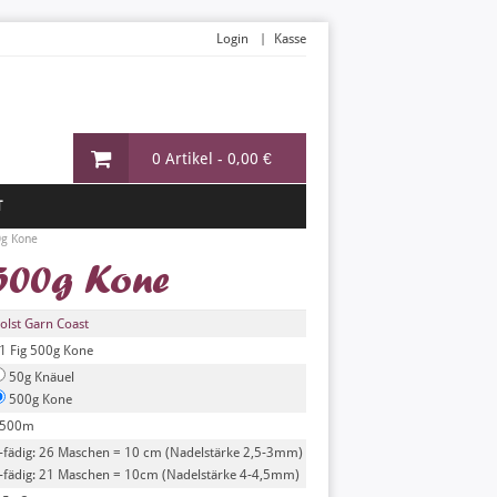
Login
Kasse
0 Artikel -
0,00 €
T
0g Kone
 500g Kone
olst Garn Coast
1 Fig 500g Kone
50g Knäuel
500g Kone
500m
-fädig: 26 Maschen = 10 cm (Nadelstärke 2,5-3mm)
-fädig: 21 Maschen = 10cm (Nadelstärke 4-4,5mm)