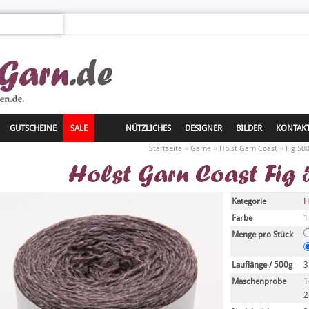
GUTSCHEINE
SALE
NÜTZLICHES
DESIGNER
BILDER
KONTAK
»
»
»
Startseite
Garne
Holst Garn Coast
Fig 50
Holst Garn Coast Fig
Kategorie
H
Farbe
1
Menge pro Stück
Lauflänge / 500g
3
Maschenprobe
1
2