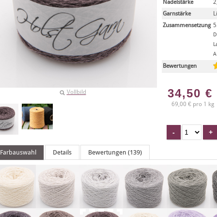
Nadelstärke
2
Garnstärke
L
Zusammensetzung
5
D
L
A
Bewertungen
34,50
€
Vollbild
69,00 € pro 1 kg
Farbauswahl
Details
Bewertungen (139)