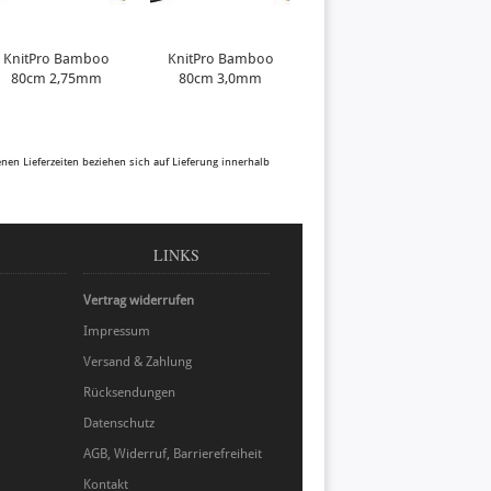
KnitPro Bamboo
KnitPro Bamboo
KnitPro Symfonie
80cm 2,75mm
80cm 3,0mm
Nadelspitzen 3,0 mm
benen Lieferzeiten beziehen sich auf Lieferung innerhalb
LINKS
Vertrag widerrufen
Impressum
Versand & Zahlung
Rücksendungen
Datenschutz
AGB, Widerruf, Barrierefreiheit
Kontakt