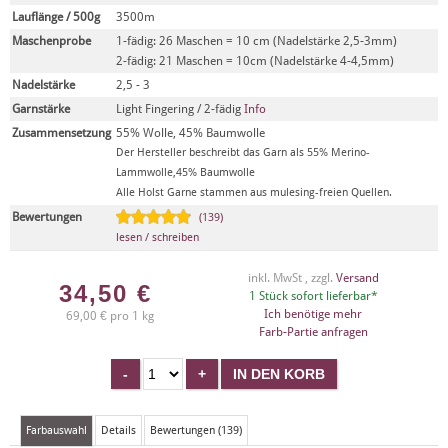
Lauflänge / 500g
3500m
Maschenprobe
1-fädig: 26 Maschen = 10 cm (Nadelstärke 2,5-3mm)
2-fädig: 21 Maschen = 10cm (Nadelstärke 4-4,5mm)
Nadelstärke
2,5 - 3
Garnstärke
Light Fingering / 2-fädig
Info
Zusammensetzung
55% Wolle, 45% Baumwolle
Der Hersteller beschreibt das Garn als 55% Merino-
Lammwolle,45% Baumwolle
Alle Holst Garne stammen aus mulesing-freien Quellen.
Bewertungen
(139)
lesen / schreiben
inkl. MwSt , zzgl.
Versand
34,50
€
1 Stück sofort lieferbar*
Ich benötige mehr
69,00 € pro 1 kg
Farb-Partie anfragen
Farbauswahl
Details
Bewertungen (139)