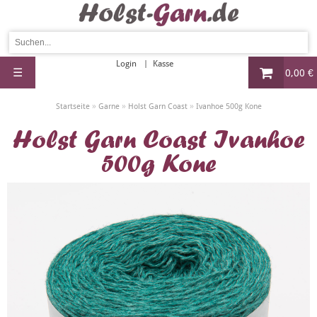
Login
Kasse
☰
0,00 €
»
»
»
Startseite
Garne
Holst Garn Coast
Ivanhoe 500g Kone
Holst Garn Coast Ivanhoe
500g Kone