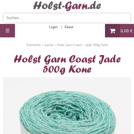
Login
Kasse
☰
0,00 €
»
»
»
Startseite
Garne
Holst Garn Coast
Jade 500g Kone
Holst Garn Coast Jade
500g Kone