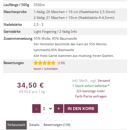
Lauflänge / 500g
3500m
Maschenprobe
1-fädig: 26 Maschen = 10 cm (Nadelstärke 2,5-3mm)
2-fädig: 21 Maschen = 10cm (Nadelstärke 4-4,5mm)
Nadelstärke
2,5 - 3
Garnstärke
Light Fingering / 2-fädig
Info
Zusammensetzung
55% Wolle, 45% Baumwolle
Der Hersteller beschreibt das Garn als 55% Merino-
Lammwolle,45% Baumwolle
Alle Holst Garne stammen aus mulesing-freien Quellen.
Bewertungen
(139)
lesen / schreiben
inkl. MwSt , zzgl.
Versand
34,50
€
1 Stück sofort lieferbar*
Ich benötige mehr
69,00 € pro 1 kg
Farb-Partie anfragen
Farbauswahl
Details
Bewertungen (139)