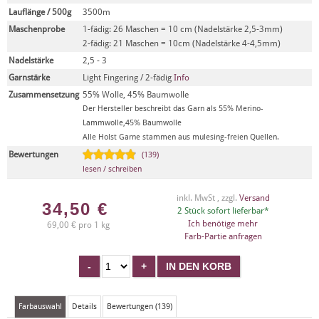
Lauflänge / 500g
3500m
Maschenprobe
1-fädig: 26 Maschen = 10 cm (Nadelstärke 2,5-3mm)
2-fädig: 21 Maschen = 10cm (Nadelstärke 4-4,5mm)
Nadelstärke
2,5 - 3
Garnstärke
Light Fingering / 2-fädig
Info
Zusammensetzung
55% Wolle, 45% Baumwolle
Der Hersteller beschreibt das Garn als 55% Merino-
Lammwolle,45% Baumwolle
Alle Holst Garne stammen aus mulesing-freien Quellen.
Bewertungen
(139)
lesen / schreiben
inkl. MwSt , zzgl.
Versand
34,50
€
2 Stück sofort lieferbar*
Ich benötige mehr
69,00 € pro 1 kg
Farb-Partie anfragen
Farbauswahl
Details
Bewertungen (139)