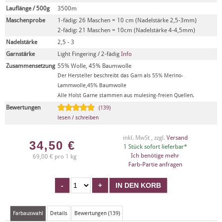
Lauflänge / 500g
3500m
Maschenprobe
1-fädig: 26 Maschen = 10 cm (Nadelstärke 2,5-3mm)
2-fädig: 21 Maschen = 10cm (Nadelstärke 4-4,5mm)
Nadelstärke
2,5 - 3
Garnstärke
Light Fingering / 2-fädig
Info
Zusammensetzung
55% Wolle, 45% Baumwolle
Der Hersteller beschreibt das Garn als 55% Merino-
Lammwolle,45% Baumwolle
Alle Holst Garne stammen aus mulesing-freien Quellen.
Bewertungen
(139)
lesen / schreiben
inkl. MwSt , zzgl.
Versand
34,50
€
1 Stück sofort lieferbar*
Ich benötige mehr
69,00 € pro 1 kg
Farb-Partie anfragen
Farbauswahl
Details
Bewertungen (139)