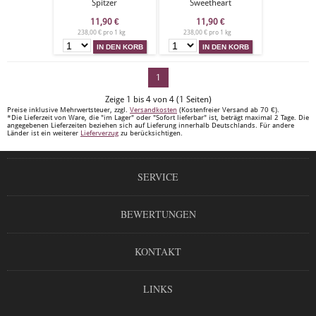
Spitzer
Sweetheart
11,90
€
11,90
€
238,00 € pro 1 kg
238,00 € pro 1 kg
1
Zeige 1 bis 4 von 4 (1 Seiten)
Preise inklusive Mehrwertsteuer, zzgl.
Versandkosten
(Kostenfreier Versand ab 70 €).
*Die Lieferzeit von Ware, die "im Lager" oder "Sofort lieferbar" ist, beträgt maximal 2 Tage. Die
angegebenen Lieferzeiten beziehen sich auf Lieferung innerhalb Deutschlands. Für andere
Länder ist ein weiterer
Lieferverzug
zu berücksichtigen.
SERVICE
BEWERTUNGEN
KONTAKT
LINKS