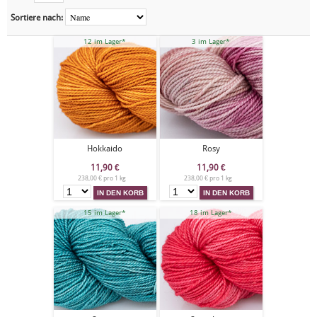
Sortiere nach:
12 im Lager*
3 im Lager*
Hokkaido
Rosy
11,90
€
11,90
€
238,00 € pro 1 kg
238,00 € pro 1 kg
15 im Lager*
18 im Lager*