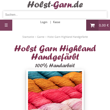
Login
Kasse
☰
0,00 €
»
»
Startseite
Garne
Holst Garn Highland Handgefärbt
Holst Garn Highland
Handgefärbt
100% Handarbeit