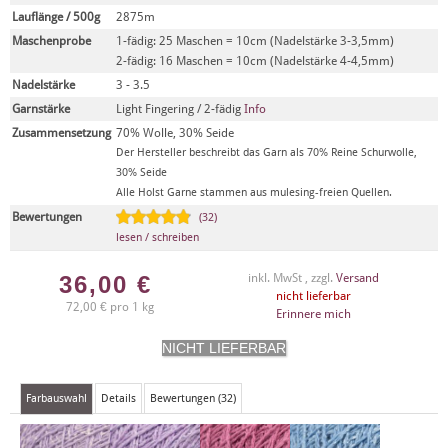
Lauflänge / 500g
2875m
Maschenprobe
1-fädig: 25 Maschen = 10cm (Nadelstärke 3-3,5mm)
2-fädig: 16 Maschen = 10cm (Nadelstärke 4-4,5mm)
Nadelstärke
3 - 3.5
Garnstärke
Light Fingering / 2-fädig
Info
Zusammensetzung
70% Wolle, 30% Seide
Der Hersteller beschreibt das Garn als 70% Reine Schurwolle,
30% Seide
Alle Holst Garne stammen aus mulesing-freien Quellen.
Bewertungen
(32)
lesen / schreiben
36,00
€
inkl. MwSt , zzgl.
Versand
nicht lieferbar
72,00 € pro 1 kg
Erinnere mich
Farbauswahl
Details
Bewertungen (32)