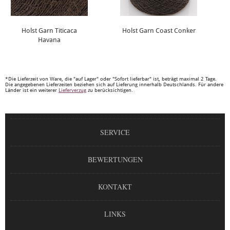
Holst Garn Titicaca
Holst Garn Coast Conker
Havana
*Die Lieferzeit von Ware, die "auf Lager" oder "Sofort lieferbar" ist, beträgt maximal 2 Tage.
Die angegebenen Lieferzeiten beziehen sich auf Lieferung innerhalb Deutschlands. Für andere
Länder ist ein weiterer
Lieferverzug
zu berücksichtigen.
SERVICE
BEWERTUNGEN
KONTAKT
LINKS