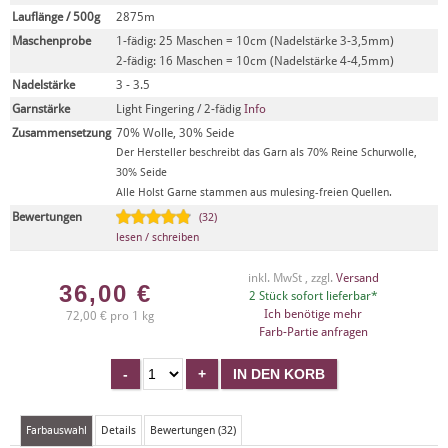
Lauflänge / 500g
2875m
Maschenprobe
1-fädig: 25 Maschen = 10cm (Nadelstärke 3-3,5mm)
2-fädig: 16 Maschen = 10cm (Nadelstärke 4-4,5mm)
Nadelstärke
3 - 3.5
Garnstärke
Light Fingering / 2-fädig
Info
Zusammensetzung
70% Wolle, 30% Seide
Der Hersteller beschreibt das Garn als 70% Reine Schurwolle,
30% Seide
Alle Holst Garne stammen aus mulesing-freien Quellen.
Bewertungen
(32)
lesen / schreiben
inkl. MwSt , zzgl.
Versand
36,00
€
2 Stück sofort lieferbar*
Ich benötige mehr
72,00 € pro 1 kg
Farb-Partie anfragen
Farbauswahl
Details
Bewertungen (32)