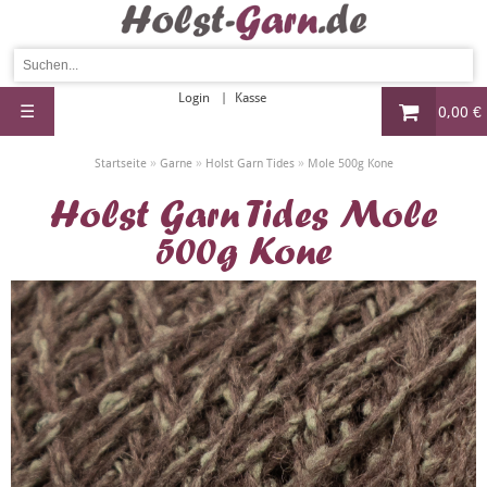
Login
Kasse
☰
0,00 €
»
»
»
Startseite
Garne
Holst Garn Tides
Mole 500g Kone
Holst Garn Tides Mole
500g Kone