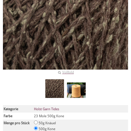
Vollbild
Kategorie
Holst Garn Tides
Farbe
23 Mole 500g Kone
Menge pro Stück
50g Knäuel
500g Kone