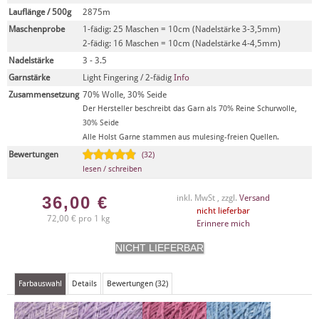
Lauflänge / 500g
2875m
Maschenprobe
1-fädig: 25 Maschen = 10cm (Nadelstärke 3-3,5mm)
2-fädig: 16 Maschen = 10cm (Nadelstärke 4-4,5mm)
Nadelstärke
3 - 3.5
Garnstärke
Light Fingering / 2-fädig
Info
Zusammensetzung
70% Wolle, 30% Seide
Der Hersteller beschreibt das Garn als 70% Reine Schurwolle,
30% Seide
Alle Holst Garne stammen aus mulesing-freien Quellen.
Bewertungen
(32)
lesen / schreiben
36,00
€
inkl. MwSt , zzgl.
Versand
nicht lieferbar
72,00 € pro 1 kg
Erinnere mich
Farbauswahl
Details
Bewertungen (32)