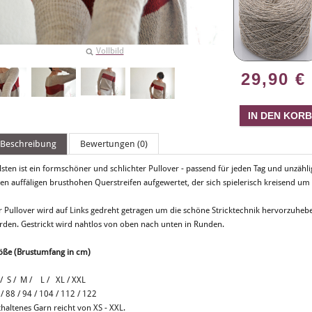
Vollbild
29,90
€
Beschreibung
Bewertungen (0)
lsten ist ein formschöner und schlichter Pullover - passend für jeden Tag und unzähl
nen auffäligen brusthohen Querstreifen aufgewertet, der sich spielerisch kreisend u
r Pullover wird auf Links gedreht getragen um die schöne Stricktechnik hervorzuheb
rden. Gestrickt wird nahtlos von oben nach unten in Runden.
öße (Brustumfang in cm)
 / S / M / L / XL / XXL
/ 88 / 94 / 104 / 112 / 122
haltenes Garn reicht von XS - XXL.