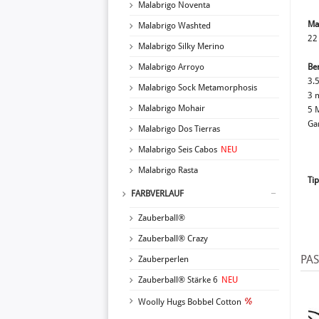
Malabrigo Noventa
Ma
Malabrigo Washted
22
Malabrigo Silky Merino
Malabrigo Arroyo
Ben
3.
Malabrigo Sock Metamorphosis
3 
Malabrigo Mohair
5 
Ga
Malabrigo Dos Tierras
Malabrigo Seis Cabos
NEU
Malabrigo Rasta
Tip
FARBVERLAUF
Zauberball®
Zauberball® Crazy
PA
Zauberperlen
Zauberball® Stärke 6
NEU
Woolly Hugs Bobbel Cotton