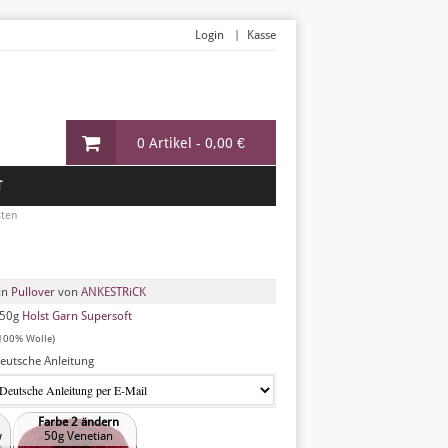
Login
Kasse
0 Artikel -
0,00 €
T
sten
in
Pullover
von
ANKESTRiCK
50g
Holst Garn Supersoft
100% Wolle)
eutsche Anleitung
Farbe 2 ändern
w
50g Venetian