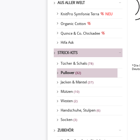
AUS ALLER WELT
KnitPro Symfonie Terra
NEU
Organic Cotton
Quince & Co. Chickadee
Hifa Ask
STRICK-KITS
Tücher & Schals
(78)
*Die 
Deuts
Pullover
(32)
Jacken & Mäntel
(37)
Mützen
(10)
Westen
(2)
Handschuhe, Stulpen
(6)
Socken
(3)
ZUBEHÖR