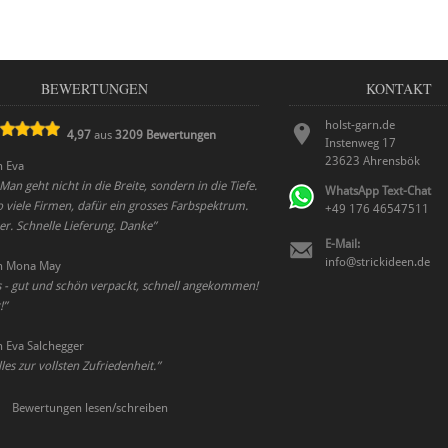
BEWERTUNGEN
KONTAKT
holst-garn.de
4,97
aus
3209
Bewertungen
Instenweg 17
23623
Ahrensbök
n
Eva
Man geht nicht in die Breite, sondern in die Tiefe.
WhatsApp Text-Chat
so viele Firmen, dafür ein grosses Farbspektrum.
+49 176 46547511
er. Schnelle Lieferung. Danke
”
E-Mail:
info@strickideen.de
n
Mona May
s - gut und schön verpackt, schnell angekommen!
!
”
n
Eva Salchegger
les zur vollsten Zufriedenheit.
”
Bewertungen lesen/schreiben