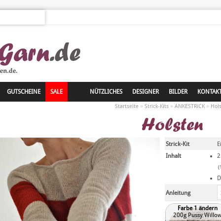
GUTSCHEINE
SALE
NÜTZLICHES
DESIGNER
BILDER
KONTAK
»
»
»
Startseite
Strick-Kits
ANKESTRiCK
Hol
Holsten
Strick-Kit
E
Inhalt
2
(
D
Anleitung
Farbe 1 ändern
200g Pussy Willo