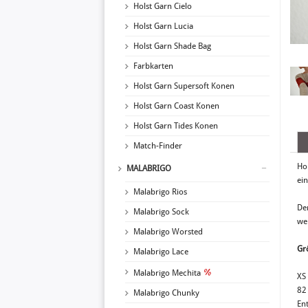
Holst Garn Cielo
Holst Garn Lucia
Holst Garn Shade Bag
Farbkarten
Holst Garn Supersoft Konen
Holst Garn Coast Konen
Holst Garn Tides Konen
Match-Finder
Ho
MALABRIGO
ei
Malabrigo Rios
De
Malabrigo Sock
we
Malabrigo Worsted
Gr
Malabrigo Lace
Malabrigo Mechita
XS
82 
Malabrigo Chunky
Ent