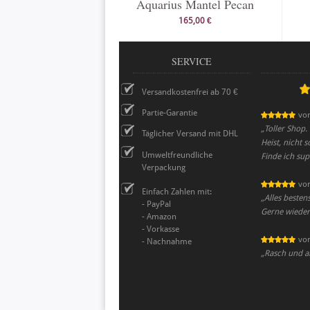
Aquarius Mantel Pecan
165,00 €
SERVICE
Versandkostenfrei ab 70 €
Partie-Garantie
vo
„
Toller Shop. 
Täglicher Versand mit DHL
Heist, nicht 
Umweltfreundliche
Finde ich sup
Verpackung
vo
Einfach Zahlen mit:
„
Alles besten
- PayPal
Gerne wieder
- Amazon
- Vorkasse
vo
- Nachnahme
„
Rasch und al