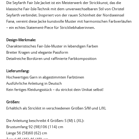
Die Seyfarth Fair Isle Jacket ist ein Meisterwerk der Strickkunst, das die
klassische Fair-Isle-Technik mit dem unverwechselbaren Stil von Christel
Seyfarth verbindet. Inspiriert von der rauen Schönheit der Nordseeinsel
Fanø, vereint diese Jacke kunstvolle Muster mit harmonischen Farbverläufen
– ein echtes Statement-Piece für Strickliebhaberinnen.
Design-Merkmale:
Charakteristisches Fair-Isle-Muster in lebendigen Farben
Breiter Kragen und elegante Passform
Detailreiche Bordüren und raffinierte Farbkomposition
Lieferumfang:
Hochwertiges Garn in abgestimmten Farbtönen
Ausführliche Anleitung in Deutsch
Kein fertiges Kleidungsstück – du strickst dein Unikat selbst!
Größen:
Erhältlich als Strickkit in verschiedenen Größen S/M und L/XL
Die Anleitung beschreibt 4 Größen: S (M) L (XL):
Brustumfang 92 (98)106 (114) cm
Länge 56 (58)60 (62) cm