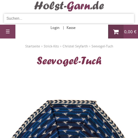
Login
Kasse
☰
0,00 €
»
»
»
Startseite
Strick-Kits
Christel Seyfarth
Seevogel-Tuch
Seevogel-Tuch