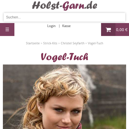
Login
Kasse
☰
0,00 €
»
»
»
Startseite
Strick-Kits
Christel Seyfarth
Vogel-Tuch
Vogel-Tuch