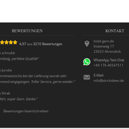
BEWERTUNGEN
KONTAKT
holst-garn.de
4,97
aus
3210
Bewertungen
Instenweg 17
23623
Ahrensbök
n
schnubb
rlässig, perfekte Qualität
”
WhatsApp Text-Chat
+49 176 46547511
n
Jurobe
E-Mail:
erminwünsche bei der Lieferung wurde sehr
info@strickideen.de
end eingegangen. Toller Service, gerne wieder.
”
n
Nirak
efert, super Garn. Danke.
”
Bewertungen lesen/schreiben