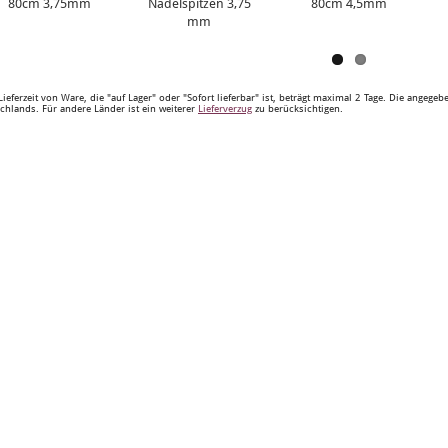
80cm 3,75mm
Nadelspitzen 3,75
80cm 4,5mm
mm
Lieferzeit von Ware, die "auf Lager" oder "Sofort lieferbar" ist, beträgt maximal 2 Tage. Die angege
chlands. Für andere Länder ist ein weiterer
Lieferverzug
zu berücksichtigen.