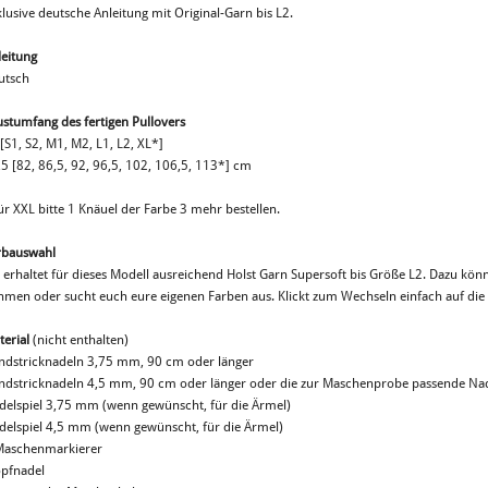
lusive deutsche Anleitung mit Original-Garn bis L2.
leitung
utsch
ustumfang des fertigen Pullovers
[S1, S2, M1, M2, L1, L2, XL*]
,5 [82, 86,5, 92, 96,5, 102, 106,5, 113*] cm
ür XXL bitte 1 Knäuel der Farbe 3 mehr bestellen.
rbauswahl
r erhaltet für dieses Modell ausreichend Holst Garn Supersoft bis Größe L2. Dazu kön
hmen oder sucht euch eure eigenen Farben aus. Klickt zum Wechseln einfach auf die
terial
(nicht enthalten)
ndstricknadeln 3,75 mm, 90 cm oder länger
ndstricknadeln 4,5 mm, 90 cm oder länger oder die zur Maschenprobe passende Nad
delspiel 3,75 mm (wenn gewünscht, für die Ärmel)
delspiel 4,5 mm (wenn gewünscht, für die Ärmel)
Maschenmarkierer
opfnadel