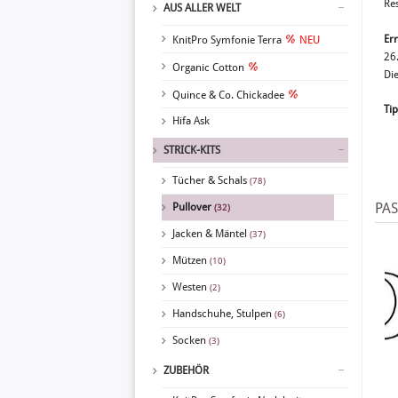
Re
AUS ALLER WELT
Er
KnitPro Symfonie Terra
NEU
26.
Organic Cotton
Di
Quince & Co. Chickadee
Tip
Hifa Ask
STRICK-KITS
Tücher & Schals
(78)
PA
Pullover
(32)
Jacken & Mäntel
(37)
Mützen
(10)
Westen
(2)
Handschuhe, Stulpen
(6)
Socken
(3)
ZUBEHÖR