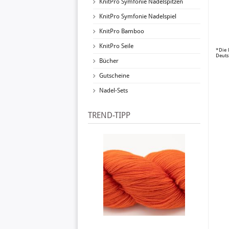
KnitPro Symfonie Nadelspitzen
KnitPro Symfonie Nadelspiel
KnitPro Bamboo
KnitPro Seile
*Die 
Deuts
Bücher
Gutscheine
Nadel-Sets
TREND-TIPP