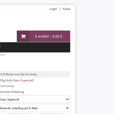
Login
Kasse
0 Artikel -
0,00 €
T
ombo
in
Pullover
von
Ela Torrente
50g
Holst Garn Supersoft
100% Wolle)
eutsche Anleitung