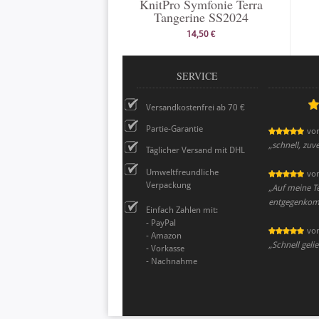
KnitPro Symfonie Terra
Tangerine SS2024
14,50 €
SERVICE
Versandkostenfrei ab 70 €
Partie-Garantie
vo
„
schnell, zuve
Täglicher Versand mit DHL
Umweltfreundliche
vo
Verpackung
„
Auf meine T
entgegenkomm
Einfach Zahlen mit:
- PayPal
vo
- Amazon
„
Schnell geli
- Vorkasse
- Nachnahme