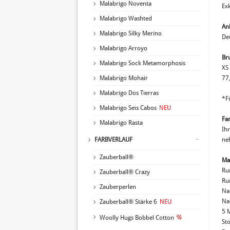
Malabrigo Noventa
Exk
Malabrigo Washted
An
Malabrigo Silky Merino
De
Malabrigo Arroyo
Br
Malabrigo Sock Metamorphosis
XS 
Malabrigo Mohair
77
Malabrigo Dos Tierras
*F
Malabrigo Seis Cabos
NEU
Fa
Malabrigo Rasta
Ih
FARBVERLAUF
ne
Zauberball®
Ma
Ru
Zauberball® Crazy
Ru
Zauberperlen
Na
Na
Zauberball® Stärke 6
NEU
5 
Woolly Hugs Bobbel Cotton
St