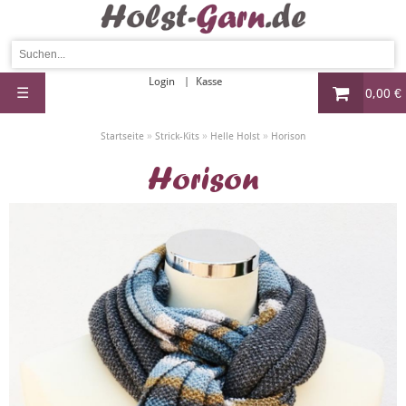
Login
Kasse
☰
0,00 €
»
»
»
Startseite
Strick-Kits
Helle Holst
Horison
Horison