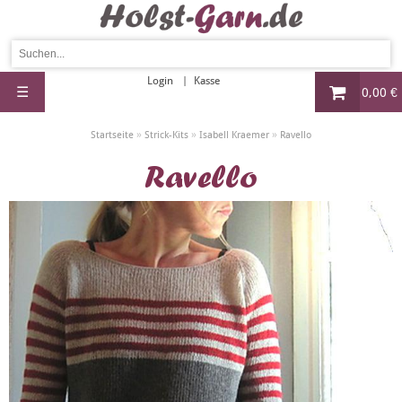
Login
Kasse
☰
0,00 €
»
»
»
Startseite
Strick-Kits
Isabell Kraemer
Ravello
Ravello