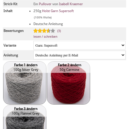
Strick-Kit
Ein
Pullover
von
Isabell Kraemer
Inhalt
250g
Holst Garn Supersoft
(100% Wolle)
Deutsche Anleitung
Bewertungen
(3)
lesen / schreiben
Variante
Anleitung
Farbe 1 ändern
Farbe 2 ändern
100g Silver Grey
50g Carmine
Farbe 3 ändern
100g Flannel Grey