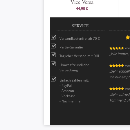
Vice Versa
44,90 €
SERVICE
Versandkostenfrei ab 70 €
Partie-Garantie
vo
„
Wie immer, e
Täglicher Versand mit DHL
Umweltfreundliche
vo
Verpackung
„
Sehr schnel
ich nur empf
Einfach Zahlen mit:
- PayPal
vo
- Amazon
„
Sehr zufrie
- Vorkasse
kommend, He
- Nachnahme