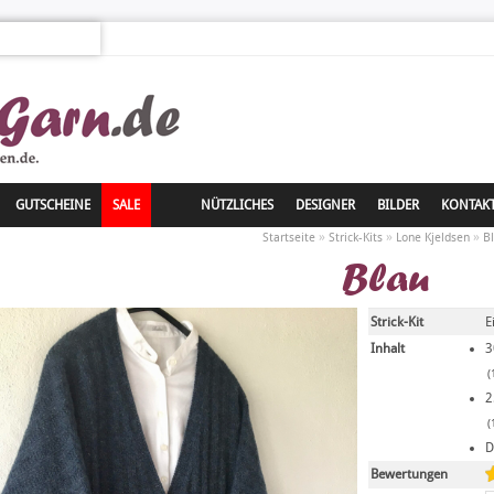
GUTSCHEINE
SALE
NÜTZLICHES
DESIGNER
BILDER
KONTAK
»
»
»
Startseite
Strick-Kits
Lone Kjeldsen
B
Blau
Strick-Kit
E
Inhalt
3
(
2
(
D
Bewertungen