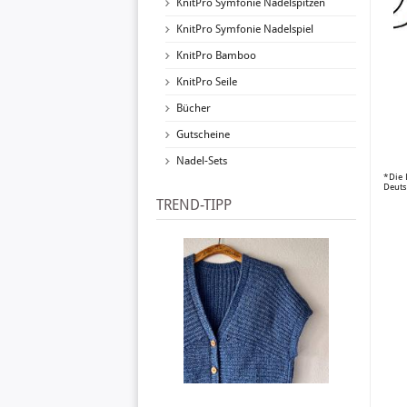
KnitPro Symfonie Nadelspitzen
KnitPro Symfonie Nadelspiel
KnitPro Bamboo
KnitPro Seile
Bücher
Gutscheine
Nadel-Sets
*Die 
Deuts
TREND-TIPP