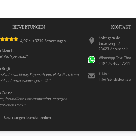
BEWERTUNGEN
KONTAKT
holst-garn.de
4,97
aus
3210
Bewertungen
Instenweg 17
23623
Ahrensbök
n
Moni H.
infach perfekt!!
”
WhatsApp Text-Chat
+49 176 46547511
n
Brigitte
E-Mail:
le Kaufabwicklung. Supersoft von Holst Garn kann
info@strickideen.de
ehlen. Immer wieder gerne 😊
”
n
Carina
den, freundliche Kommunikation, entgegen
rzlichen Dank
”
Bewertungen lesen/schreiben