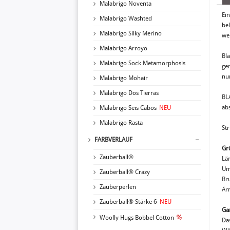
Malabrigo Noventa
Ei
Malabrigo Washted
bel
Malabrigo Silky Merino
we
Malabrigo Arroyo
Bla
Malabrigo Sock Metamorphosis
ge
nu
Malabrigo Mohair
Malabrigo Dos Tierras
BL
ab
Malabrigo Seis Cabos
NEU
Malabrigo Rasta
St
FARBVERLAUF
Gr
Zauberball®
Lä
Um
Zauberball® Crazy
Br
Zauberperlen
Är
Zauberball® Stärke 6
NEU
Ga
Woolly Hugs Bobbel Cotton
Das