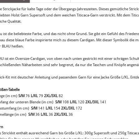
ne Strickjacke für kalte Tage oder die Übergangs-Jahreszeiten. Dieses gemütliche Str
iebten Holst Garn Supersoft und dem weichen Titicaca-Garn verstrickt. Mit dem Titica
iche Qualität.
u ist die beliebteste Farbe, und das nicht ohne Grund. Sie gibt ein Gefühl des Fried
nau diese blaue Farbe inspirierte mich zu diesem Cardigan. Mit dieser Symbolik die m
r BLAU heißen.
AU ist ein Oversize-Cardigan, von oben nach unten gestrickt mit einer schrägen Schul
schließenden Näharbeiten sind sehr begrenzt, da nur die Taschen und Knöpfe angen
rick-Kit mit deutscher Anleitung und passendem Garn für eine Jacke Größe L/XL. Entd
ößen-Tabelle
nge (in cm)
S/M
76
L/XL
79
2XL/3XL
82
fang der unteren Blende (in cm)
S/M
108
L/XL
120
2XL/3XL
141
ustumfang (in cm)
S/M
141
L/XL
154
2XL/3XL
172
mellänge (in cm)
S/M
36
L/XL
36
2XL/3XL
36
rn
 Strickkit enthält ausreichend Garn bis Größe L/XL: 300g Supersoft und 250g Titicaca