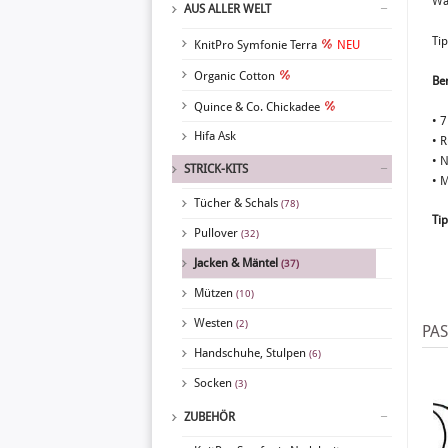
Wä
AUS ALLER WELT
Ti
KnitPro Symfonie Terra
NEU
Organic Cotton
Ben
Quince & Co. Chickadee
• 
Hifa Ask
• 
• 
STRICK-KITS
• 
Tücher & Schals
(78)
Tip
Pullover
(32)
Jacken & Mäntel
(37)
Mützen
(10)
Westen
(2)
PA
Handschuhe, Stulpen
(6)
Socken
(3)
ZUBEHÖR