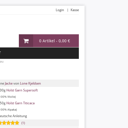
Login
Kasse
0 Artikel -
0,00 €
T
lau
ine
Jacke
von
Lone Kjeldsen
00g
Holst Garn Supersoft
100% Wolle)
50g
Holst Garn Titicaca
100% Alpaka)
eutsche Anleitung
(1)