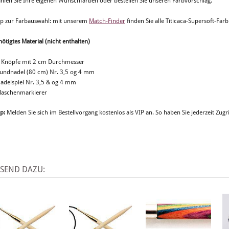
hlen Sie Ihre eigenen Wunschfarben oder bestellen Sie unseren Farbvorschlag.
pp zur Farbauswahl: mit unserem
Match-Finder
finden Sie alle Titicaca-Supersoft-Fa
ötigtes Material (nicht enthalten)
7 Knöpfe mit 2 cm Durchmesser
Rundnadel (80 cm) Nr. 3,5 og 4 mm
Nadelspiel Nr. 3,5 & og 4 mm
Maschenmarkierer
p:
Melden Sie sich im Bestellvorgang kostenlos als VIP an. So haben Sie jederzeit Zugri
SSEND DAZU: