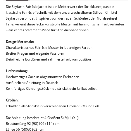
Die Seyfarth Fair Isle Jacket ist ein Meisterwerk der Strickkunst, das die
klassische Fair-Isle-Technik mit dem unverwechselbaren Stil von Christel
Seyfarth verbindet. Inspiriert von der rauen Schönheit der Nordseeinsel
Fanø, vereint diese Jacke kunstvolle Muster mit harmonischen Farbverläufen
– ein echtes Statement-Piece für Strickliebhaberinnen.
Design-Merkmale:
Charakteristisches Fair-Isle-Muster in lebendigen Farben
Breiter Kragen und elegante Passform
Detailreiche Bordüren und raffinierte Farbkomposition
Lieferumfang:
Hochwertiges Garn in abgestimmten Farbtönen
Ausführliche Anleitung in Deutsch
Kein fertiges Kleidungsstück – du strickst dein Unikat selbst!
Größen:
Erhältlich als Strickkit in verschiedenen Größen S/M und L/XL
Die Anleitung beschreibt 4 Größen: S (M) L (XL):
Brustumfang 92 (98)106 (114) cm
Länge 56 (58)60 (62) cm