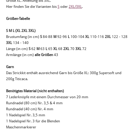
Größe XL. Anleitung bis 3XL.
Hier finden Sie die Varianten bis
S
oder
2XL/3XL
.
Größen-Tabelle
S M L (XL 2XL 3XL)
Brustumfang (in cm)
S
84-88
M
92-96
L
100-104
XL
110-116
2XL
122 - 128
3XL
134 - 140
Länge (in cm)
S
62
M
63
L
65
XL
68
2XL
70
3XL
72
Armlänge (in cm)
alle Größen
43
Garn
Das Strickkit enthält ausreichend Garn bis Größe XL: 300g Supersoft und
200g Titicaca.
Benötigtes Material (nicht enthalten)
7 Lederknöpfe mit einem Durchmesser von 20 mm
Rundnadel (80 cm) Nr. 3,5 & 4 mm
Rundnadel (40 cm) Nr. 4 mm
1 Nadelspiel Nr. 3,5 mm
1 Nadelspiel Nr. 3 für die Blenden
Maschenmarkierer