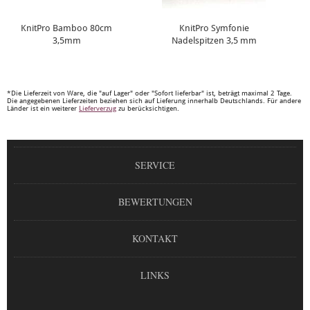
KnitPro Bamboo 80cm
KnitPro Symfonie
3,5mm
Nadelspitzen 3,5 mm
*Die Lieferzeit von Ware, die "auf Lager" oder "Sofort lieferbar" ist, beträgt maximal 2 Tage.
Die angegebenen Lieferzeiten beziehen sich auf Lieferung innerhalb Deutschlands. Für andere
Länder ist ein weiterer
Lieferverzug
zu berücksichtigen.
SERVICE
BEWERTUNGEN
KONTAKT
LINKS