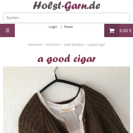
Login
Kasse
☰
0,00 €
»
»
»
Startseite
Strick-Kits
Lone Kjeldsen
a good cigar
a good cigar