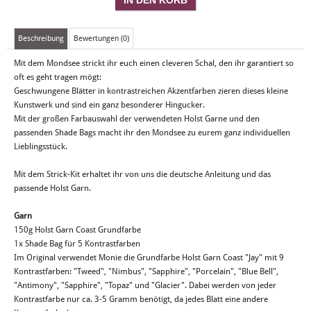
Beschreibung
Bewertungen (0)
Mit dem Mondsee strickt ihr euch einen cleveren Schal, den ihr garantiert so
oft es geht tragen mögt:
Geschwungene Blätter in kontrastreichen Akzentfarben zieren dieses kleine
Kunstwerk und sind ein ganz besonderer Hingucker.
Mit der großen Farbauswahl der verwendeten Holst Garne und den
passenden Shade Bags macht ihr den Mondsee zu eurem ganz individuellen
Lieblingsstück.
Mit dem Strick-Kit erhaltet ihr von uns die deutsche Anleitung und das
passende Holst Garn.
Garn
150g Holst Garn Coast Grundfarbe
1x Shade Bag für 5 Kontrastfarben
Im Original verwendet Monie die Grundfarbe Holst Garn Coast "Jay" mit 9
Kontrastfarben: "Tweed", "Nimbus", "Sapphire", "Porcelain", "Blue Bell",
"Antimony", "Sapphire", "Topaz" und "Glacier". Dabei werden von jeder
Kontrastfarbe nur ca. 3-5 Gramm benötigt, da jedes Blatt eine andere