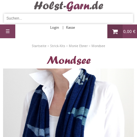
Login
Kasse
☰
0,00 €
»
»
»
Startseite
Strick-Kits
Monie Ebner
Mondsee
Mondsee