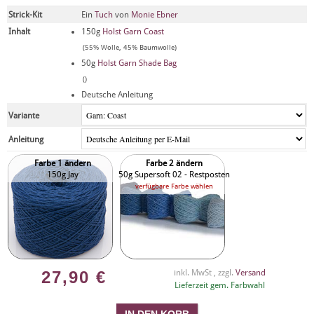
Strick-Kit
Ein
Tuch
von
Monie Ebner
Inhalt
150g
Holst Garn Coast
(55% Wolle, 45% Baumwolle)
50g
Holst Garn Shade Bag
()
Deutsche Anleitung
Variante
Anleitung
Farbe 1 ändern
Farbe 2 ändern
150g Jay
50g Supersoft 02 - Restposten
verfügbare Farbe wählen
27,90
€
inkl. MwSt , zzgl.
Versand
Lieferzeit gem. Farbwahl