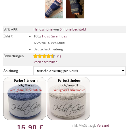
Strick-Kit
Handschuhe
von
Simone Bechtold
Inhalt
100g
Holst Garn Tides
(70% Wolle, 30% Seide)
Deutsche Anleitung
Bewertungen
(1)
lesen / schreiben
Anleitung
Farbe 1 ändern
Farbe 2 ändern
50g Mares
50g Seagull
verfügbare Farbe wählen
verfügbare Farbe wählen
15,90
€
inkl. MwSt , zzgl.
Versand