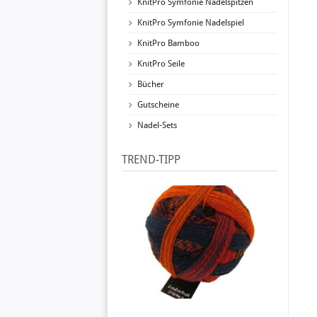
KnitPro Symfonie Nadelspitzen
KnitPro Symfonie Nadelspiel
KnitPro Bamboo
KnitPro Seile
Bücher
Gutscheine
Nadel-Sets
TREND-TIPP