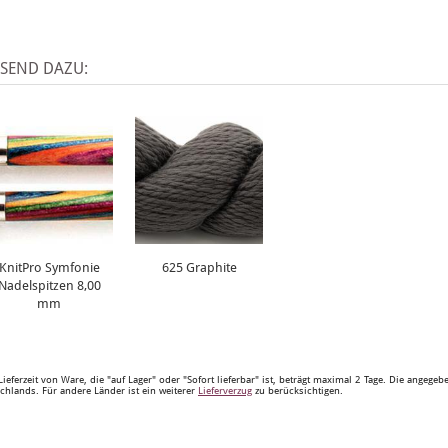
SSEND DAZU:
KnitPro Symfonie
625 Graphite
Nadelspitzen 8,00
mm
Lieferzeit von Ware, die "auf Lager" oder "Sofort lieferbar" ist, beträgt maximal 2 Tage. Die angege
chlands. Für andere Länder ist ein weiterer
Lieferverzug
zu berücksichtigen.