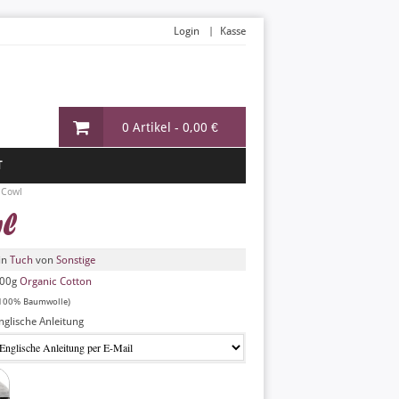
Login
Kasse
0 Artikel -
0,00 €
T
 Cowl
wl
in
Tuch
von
Sonstige
00g
Organic Cotton
100% Baumwolle)
nglische Anleitung