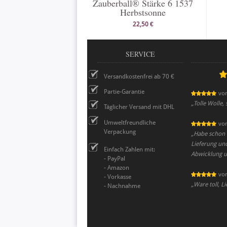
Zauberball® Stärke 6 1537
Herbstsonne
22,50 €
SERVICE
Versandkostenfrei ab 70 €
Partie-Garantie
vo
„
Tolle Wolle,
Täglicher Versand mit DHL
Umweltfreundliche
vo
Verpackung
„
Habe schon o
Lieferung und
Einfach Zahlen mit:
Abwicklung un
- PayPal
- Amazon
vo
- Vorkasse
„
Ware toll, Li
- Nachnahme