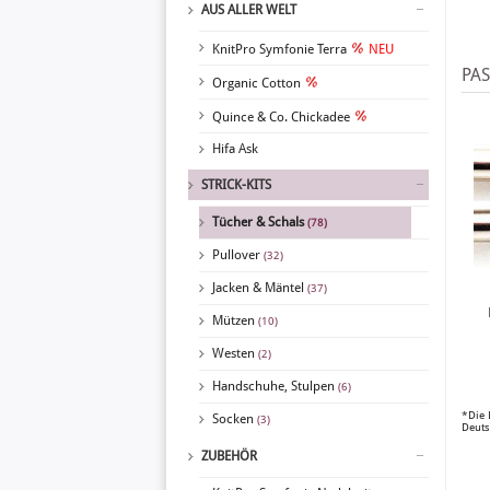
AUS ALLER WELT
KnitPro Symfonie Terra
NEU
PA
Organic Cotton
Quince & Co. Chickadee
Hifa Ask
STRICK-KITS
Tücher & Schals
(78)
Pullover
(32)
Jacken & Mäntel
(37)
Mützen
(10)
Westen
(2)
Handschuhe, Stulpen
(6)
*Die 
Socken
(3)
Deuts
ZUBEHÖR