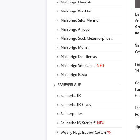
Malabrigo Noventa
Malabrigo Washted
Der
Malabrigo Silky Merino
An
Gr
Malabrigo Arroyo
im 
Malabrigo Sock Metamorphosis
St
Malabrigo Mohair
Co
Malabrigo Dos Tierras
Fe
Malabrigo Seis Cabos
NEU
14
Malabrigo Rasta
Ga
FARBVERLAUF
Fü
Zauberball®
Ge
Zauberball® Crazy
Ih
Zauberperlen
Ru
Zauberball® Stärke 6
NEU
Tip
Woolly Hugs Bobbel Cotton