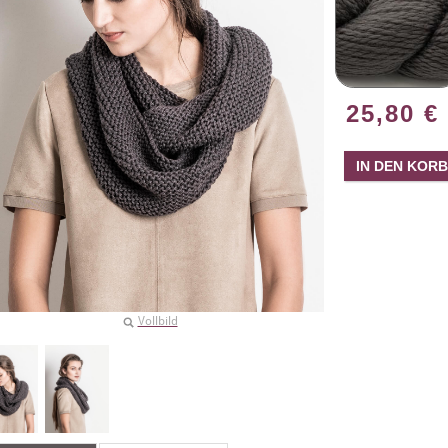
25,80
€
Vollbild