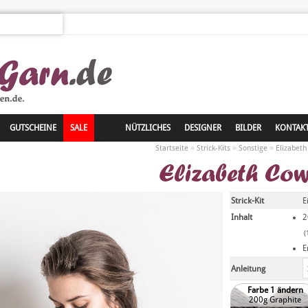
GUTSCHEINE
SALE
NÜTZLICHES
DESIGNER
BILDER
KONTAK
»
»
»
Startseite
Strick-Kits
Sonstige
Elizabeth
Elizabeth Co
Strick-Kit
E
Inhalt
2
(
E
Anleitung
Farbe 1 ändern
200g Graphite