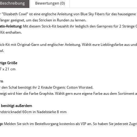
Beschreibung
Bewertungen (0)
 "Elizabeth Cowl" ist eine englische Anleitung von Blue Sky Fibers für das hauseigen
fänger geeignet, um das Stricken in Runden zu lernen.
atis-Anleitung:
Mit diesem Strick-Kit bezahlt ihr lediglich den Garnpreis für 2 Stränge 
Kit enthalten.
rick-Kit mit Original-Garn und englischer Anleitung. Wählt eure Lieblingsfarbe aus 
wl.
rtige Größe
7 x 21 cm
rn
r den Schal benötigt ihr 2 Knäule Organic Cotton Worsted.
zeigt wird hier die Farbe Graphite. Wählt gern eure eigene Farbe aus dem Sortiment a
r benötigt außerdem
ndstricknadel 60cm in Nadelstärke 8 mm
p:
Melden Sie sich im Bestellvorgang kostenlos als VIP an. So haben Sie jederzeit Zugri