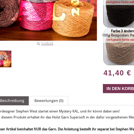
verfügbare Farbe wä
Farbe 3 änder
100g Restposten: Pa
verfügbare Farbe wä
Vollbild
41,40
€
Beschreibung
Bewertungen (0)
rdesigner Stephen West startet einen Mystery KAL, und ihr könnt dabei sein!
t diesem Produkt erhaltet ihr das Holst Garn Supersoft in der dafür vorgesehenen 
ser Artikel beinhaltet NUR das Garn. Die Anleitung bestellt ihr separat bei Stephen We