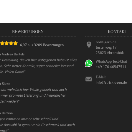
BEWERTUNGEN
KONTAKT
holst-garn.de
4,97
aus
3209
Bewertungen
Instenweg 17
23623
Ahrensbök
n
Andrea Bartels
r Bestellung, die ich hier aufgegeben habe ist alles
WhatsApp Text-Chat
n. Sehr netter Kontakt, super schneller Versand
+49 176 46547511
le. Vielen Dank!
”
E-Mail:
info@strickideen.de
n
Rieke
reits mehrfach hier Wolle gekauft und auch
 immer prompte Lieferung und freundlicher
zeit wieder!
”
n
Bettina
ngen kommen immer sehr schnell und
 Die Auswahl ist genau mein Geschmack und auch
mmt!!
”