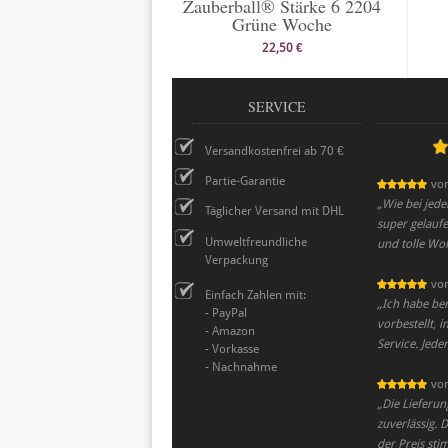
Zauberball® Stärke 6 2204
Grüne Woche
22,50 €
SERVICE
Versandkostenfrei ab 70 €
Partie-Garantie
vo
„
Wie bei jede
Täglicher Versand mit DHL
super gelaufe
Umweltfreundliche
und tolle Wol
Verpackung
vo
Einfach Zahlen mit:
„
Ich habe be
- PayPal
vorbestellt,
- Amazon
Service. Jeder
- Vorkasse
- Nachnahme
vo
„
Die Lieferu
zuverlässig.
der Preis sti