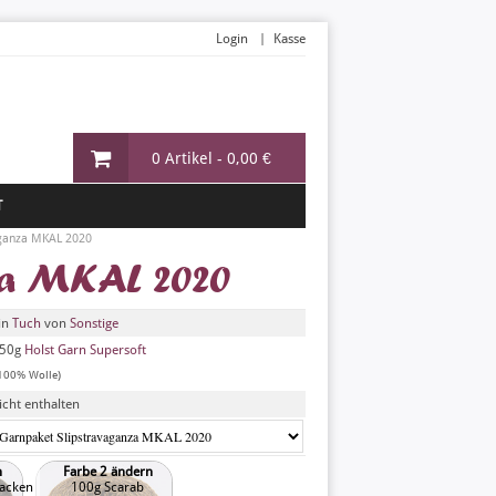
Login
Kasse
0 Artikel -
0,00 €
T
aganza MKAL 2020
za MKAL 2020
in
Tuch
von
Sonstige
50g
Holst Garn Supersoft
100% Wolle)
icht enthalten
n
Farbe 2 ändern
racken
100g Scarab