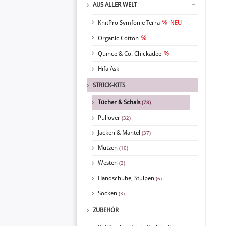
AUS ALLER WELT
KnitPro Symfonie Terra
NEU
Organic Cotton
Quince & Co. Chickadee
Hifa Ask
STRICK-KITS
Tücher & Schals
(78)
Pullover
(32)
Jacken & Mäntel
(37)
Mützen
(10)
Westen
(2)
Handschuhe, Stulpen
(6)
Socken
(3)
ZUBEHÖR