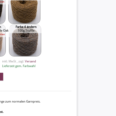
hlen
n
Farbe 4 ändern
le Oak
100g Truffle
hlen
inkl. MwSt , zzgl.
Versand
Lieferzeit gem. Farbwahl
Menge zum normalen Garnpreis.
st.