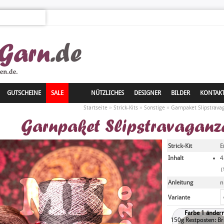
GUTSCHEINE
SALE
NÜTZLICHES
DESIGNER
BILDER
KONTAK
»
»
»
Startseite
Strick-Kits
Sonstige
Garnpaket Slipstrav
Garnpaket Slipstravagan
Strick-Kit
E
Inhalt
4
(
Anleitung
n
Variante
Farbe 1 änder
150g Restposten: B