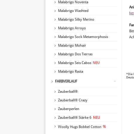
Malabrigo Noventa
An
Malabrigo Washted
ht
Malabrigo Silky Merino
Fa
Malabrigo Arroyo
Bit
Malabrigo Sock Metamorphosis
Ach
Malabrigo Mohair
Malabrigo Dos Tierras
Malabrigo Seis Cabos
NEU
Malabrigo Rasta
*Die 
Deuts
FARBVERLAUF
Zauberball®
Zauberball® Crazy
Zauberperlen
Zauberball® Stärke 6
NEU
Woolly Hugs Bobbel Cotton