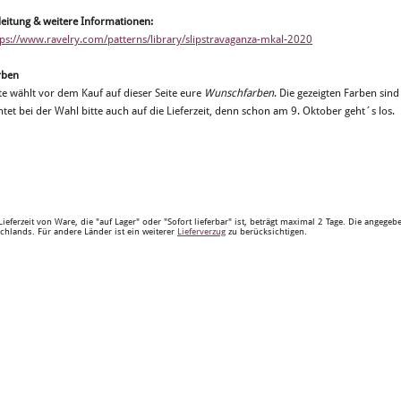
leitung & weitere Informationen:
tps://www.ravelry.com/patterns/library/slipstravaganza-mkal-2020
rben
te wählt vor dem Kauf auf dieser Seite eure
Wunschfarben
. Die gezeigten Farben sind
tet bei der Wahl bitte auch auf die Lieferzeit, denn schon am 9. Oktober geht´s los.
Lieferzeit von Ware, die "auf Lager" oder "Sofort lieferbar" ist, beträgt maximal 2 Tage. Die angege
chlands. Für andere Länder ist ein weiterer
Lieferverzug
zu berücksichtigen.