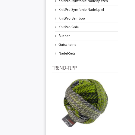
KnitPro Symfonie Nadelspitzen
KnitPro Symfonie Nadelspiel
KnitPro Bamboo
KnitPro Seile
Bücher
Gutscheine
Nadel-Sets
TREND-TIPP