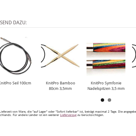
SSEND DAZU:
KnitPro Seil 100cm
KnitPro Bamboo
KnitPro Symfonie
80cm 3,5mm
Nadelspitzen 3,5 mm
Lieferzeit von Ware, die "auf Lager" oder "Sofort lieferbar" ist, beträgt maximal 2 Tage. Die angege
chlands. Für andere Länder ist ein weiterer
Lieferverzug
zu berücksichtigen.