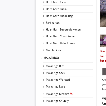
Holst Garn Cielo
Holst Garn Lucia
Holst Garn Shade Bag
Farbkarten
Holst Garn Supersoft Konen
Holst Garn Coast Konen
Holst Garn Tides Konen
Match-Finder
Dies
Für 
MALABRIGO
Für 
Malabrigo Rios
Malabrigo Sock
Malabrigo Worsted
St
Am
Malabrigo Lace
Nu
Malabrigo Mechita
WI
Malabrigo Chunky
Um