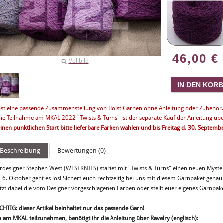
46,00
€
Vollbild
 ist eine passende Zusammenstellung von Holst Garnen ohne Anleitung oder Zubehör.
die Teilnahme am MKAL 2022 "Twists & Turns" ist der separate Kauf der Anleitung übe
einen punktlichen Start bitte lieferbare Farben wählen und bis Freitag d. 30. Septembe
Beschreibung
Bewertungen (0)
ardesigner Stephen West (WESTKNITS) startet mit "Twists & Turns" einen neuen Myste
 6. Oktober geht es los! Sichert euch rechtzeitig bei uns mit diesem Garnpaket genau
tzt dabei die vom Designer vorgeschlagenen Farben oder stellt euer eigenes Garnpa
CHTIG: dieser Artikel beinhaltet nur das passende Garn!
 am MKAL teilzunehmen, benötigt ihr die Anleitung über Ravelry (englisch):