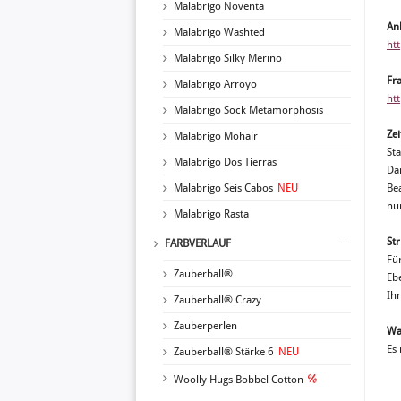
Malabrigo Noventa
An
Malabrigo Washted
ht
Malabrigo Silky Merino
Fr
Malabrigo Arroyo
ht
Malabrigo Sock Metamorphosis
Zei
Malabrigo Mohair
Sta
Malabrigo Dos Tierras
Da
Malabrigo Seis Cabos
NEU
Be
nur
Malabrigo Rasta
St
FARBVERLAUF
Fü
Zauberball®
Eb
Ih
Zauberball® Crazy
Zauberperlen
Wa
Es 
Zauberball® Stärke 6
NEU
Woolly Hugs Bobbel Cotton