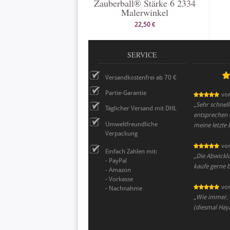
Zauberball® Stärke 6 2334
Malerwinkel
22,50 €
SERVICE
Versandkostenfrei ab 70 €
Partie-Garantie
vo
„
Sehr schnell
Täglicher Versand mit DHL
entsprechen d
Umweltfreundliche
meine letzte 
Verpackung
vo
Einfach Zahlen mit:
„
Die Abwickl
- PayPal
kaufe gerne b
- Amazon
- Vorkasse
vo
- Nachnahme
„
Wie immer, s
(diesmal Hay