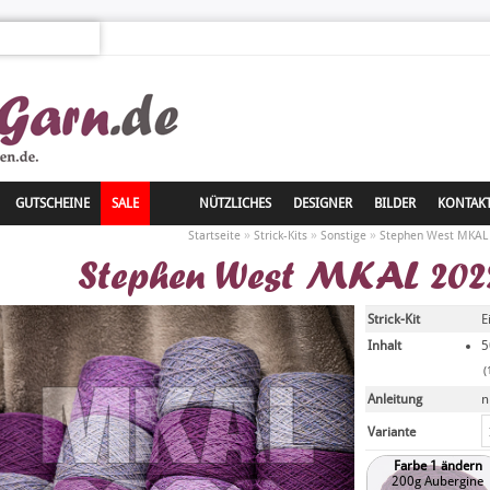
GUTSCHEINE
SALE
NÜTZLICHES
DESIGNER
BILDER
KONTAK
»
»
»
Startseite
Strick-Kits
Sonstige
Stephen West MKAL 
Stephen West MKAL 202
Strick-Kit
E
Inhalt
5
(
Anleitung
n
Variante
Farbe 1 ändern
200g Aubergine