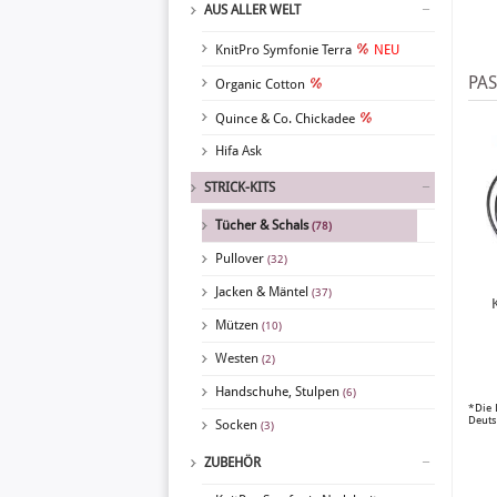
AUS ALLER WELT
KnitPro Symfonie Terra
NEU
PA
Organic Cotton
Quince & Co. Chickadee
Hifa Ask
STRICK-KITS
Tücher & Schals
(78)
Pullover
(32)
Jacken & Mäntel
(37)
Mützen
(10)
Westen
(2)
Handschuhe, Stulpen
(6)
*Die 
Deuts
Socken
(3)
ZUBEHÖR