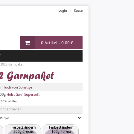
Login
Kasse
0 Artikel -
0,00 €
T
2022 Garnpaket
2 Garnpaket
in
Tuch
von
Sonstige
00g
Holst Garn Supersoft
100% Wolle)
icht enthalten
Farbe 2 ändern
Farbe 3 ändern
200g Crocus
100g Parma