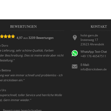
BEWERTUNGEN
KONTAKT
holst-garn.de
4,97
aus
3209
Bewertungen
Instenweg 17
23623
Ahrensbök
n
Doro
e Lieferung, sehr schöne Qualität, Farben
WhatsApp Text-Chat
er Beschreibung. Dies ist meine erste aber nicht
+49 176 46547511
Bestellung.
”
E-Mail:
info@strickideen.de
n
Bettina
ung war wie immer schnell und problemlos - ich
ei strickideen ein.
”
n
Urs
uperschnell, toller Service und herrliche Wolle
a). Gern immer wieder.
”
Bewertungen lesen/schreiben