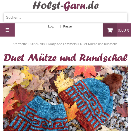
Login
Kasse
☰
0,00 €
»
»
»
Startseite
Strick-Kits
Mary-Ann Lammers
Duet Mütze und Rundschal
Duet Mütze und Rundschal