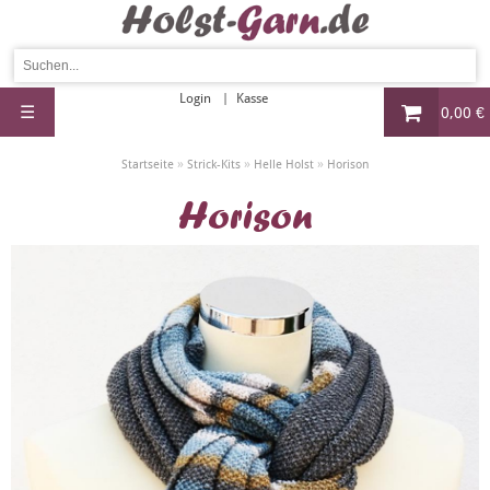
Login
Kasse
☰
0,00 €
»
»
»
Startseite
Strick-Kits
Helle Holst
Horison
Horison