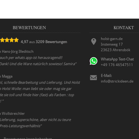
BEWERTUNGEN
KONTAKT
holst-garn.de
4,97
aus
3209
Bewertungen
Instenweg 17
23623
Ahrensbök
n
Hans-Jörg Illeditsch
auch per whats app-ist herausragend!!
WhatsApp Text-Chat
 Dank! Und die Ware natürlich sowieso! Samira
”
+49 176 46547511
E-Mail:
n
Magga
info@strickideen.de
, schnelle Bearbeitung und Lieferung. Und Holst
n Holst Wolle: man liebt sie oder mag sie gar
de sie toll und finde hier (fast) als Farben : top
r!
”
n
Wollstreichler
Lieferung, superschöne, aber nicht zu teure
Preis-Leistungsverhältnis
”