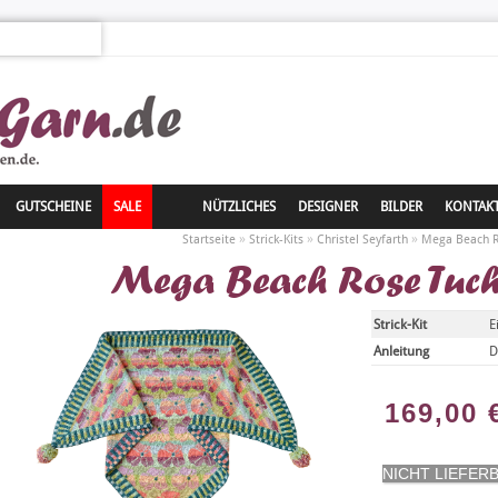
GUTSCHEINE
SALE
NÜTZLICHES
DESIGNER
BILDER
KONTAK
»
»
»
Startseite
Strick-Kits
Christel Seyfarth
Mega Beach Ro
Mega Beach Rose Tuch
Strick-Kit
E
Anleitung
D
169,00