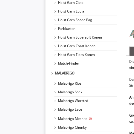
Holst Garn Cielo
Holst Garn Lucia
Holst Garn Shade Bag
Farbkarten
Holst Garn Supersoft Konen
Holst Garn Coast Konen
Holst Garn Tides Konen
Di
Match-Finder
ein
MALABRIGO
Das
Malabrigo Rios
St
Malabrigo Sock
An
Malabrigo Worsted
de
Malabrigo Lace
Gr
Malabrigo Mechita
ca
Malabrigo Chunky
Ma