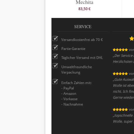
Mechita
83,50 €
SERVICE
Versandkostenfrei ab 70 €
Partie-Garantie
vo
„
Der Service-
Täglicher Versand mit DHL
Herzlichsten
Umweltfreundliche
Verpackung
vo
„
Gute Auswahl
Einfach Zahlen mit:
Wolle ist ebe
- PayPal
nicht. Ich fin
- Amazon
Gerne wiede
- Vorkasse
- Nachnahme
vo
„
topschnelle 
Wolle, super 