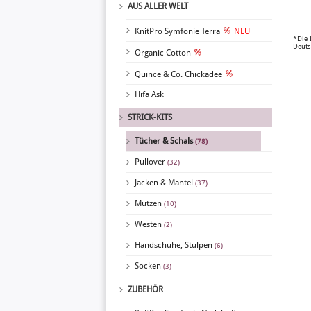
AUS ALLER WELT
KnitPro Symfonie Terra
NEU
*Die 
Deuts
Organic Cotton
Quince & Co. Chickadee
Hifa Ask
STRICK-KITS
Tücher & Schals
(78)
Pullover
(32)
Jacken & Mäntel
(37)
Mützen
(10)
Westen
(2)
Handschuhe, Stulpen
(6)
Socken
(3)
ZUBEHÖR