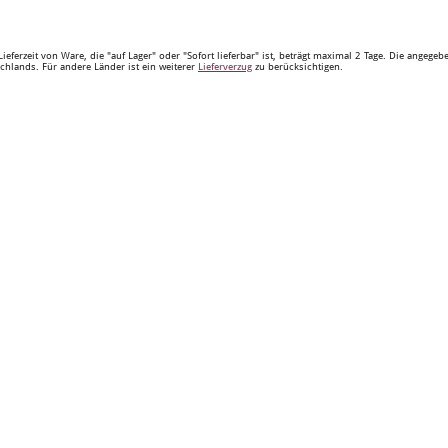
Lieferzeit von Ware, die "auf Lager" oder "Sofort lieferbar" ist, beträgt maximal 2 Tage. Die angege
chlands. Für andere Länder ist ein weiterer
Lieferverzug
zu berücksichtigen.