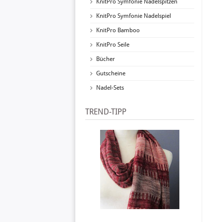
KnitPro Symfonie Nadelspitzen
KnitPro Symfonie Nadelspiel
KnitPro Bamboo
KnitPro Seile
Bücher
Gutscheine
Nadel-Sets
TREND-TIPP