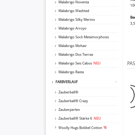
Malabrigo Noventa
10
Malabrigo Washted
Be
Malabrigo Silky Merino
3,
Malabrigo Arroyo
Malabrigo Sock Metamorphosis
Malabrigo Mohair
Malabrigo Dos Tierras
PA
Malabrigo Seis Cabos
NEU
Malabrigo Rasta
FARBVERLAUF
Zauberball®
Zauberball® Crazy
Zauberperlen
Zauberball® Stärke 6
NEU
Woolly Hugs Bobbel Cotton