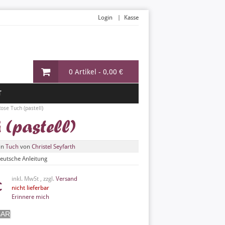
Login
Kasse
0 Artikel -
0,00 €
T
se Tuch (pastell)
 (pastell)
in
Tuch
von
Christel Seyfarth
eutsche Anleitung
inkl. MwSt , zzgl.
Versand
€
nicht lieferbar
Erinnere mich