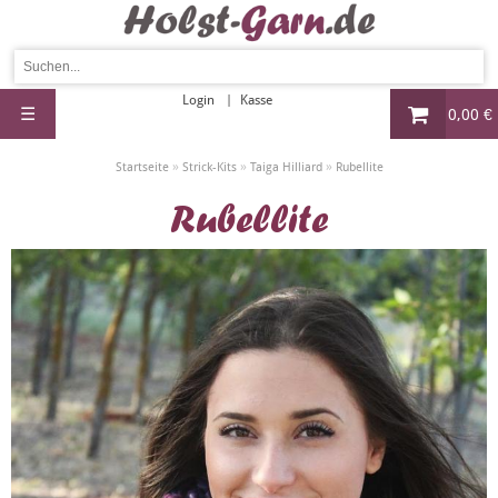
Login
Kasse
☰
0,00 €
»
»
»
Startseite
Strick-Kits
Taiga Hilliard
Rubellite
Rubellite