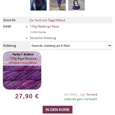
Strick-Kit
Ein
Tuch
von
Taiga Hilliard
Inhalt
150g
Malabrigo Rasta
(100% Wolle)
Deutsche Anleitung
Anleitung
Farbe 1 ändern
150g Baya Electrica
verfügbare Farbe wählen
27,90
€
inkl. MwSt , zzgl.
Versand
Lieferzeit gem. Farbwahl