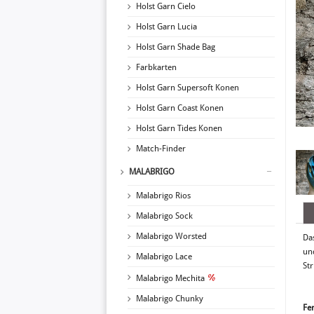
Holst Garn Cielo
Holst Garn Lucia
Holst Garn Shade Bag
Farbkarten
Holst Garn Supersoft Konen
Holst Garn Coast Konen
Holst Garn Tides Konen
Match-Finder
MALABRIGO
Malabrigo Rios
Malabrigo Sock
Malabrigo Worsted
Das
und
Malabrigo Lace
Str
Malabrigo Mechita
Malabrigo Chunky
Fe