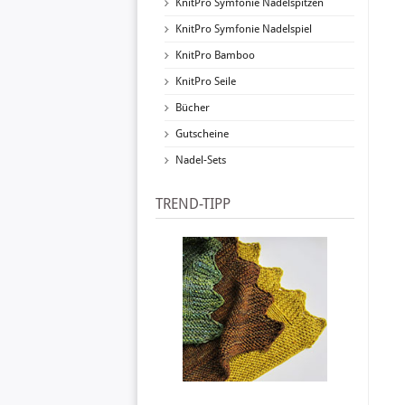
KnitPro Symfonie Nadelspitzen
KnitPro Symfonie Nadelspiel
KnitPro Bamboo
KnitPro Seile
Bücher
Gutscheine
Nadel-Sets
TREND-TIPP