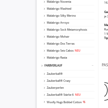
Malabrigo Noventa
16
Malabrigo Washted
Ga
Malabrigo Silky Merino
je 
Malabrigo Arroyo
Mat
Ru
Malabrigo Sock Metamorphosis
1 
Malabrigo Mohair
Tip
Malabrigo Dos Tierras
Malabrigo Seis Cabos
NEU
Malabrigo Rasta
PA
FARBVERLAUF
Zauberball®
Zauberball® Crazy
Zauberperlen
Zauberball® Stärke 6
NEU
Woolly Hugs Bobbel Cotton