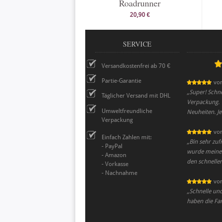
Roadrunner
20,90 €
SERVICE
Versandkostenfrei ab 70 €
Partie-Garantie
vo
„
Super! Schne
Täglicher Versand mit DHL
Verpackung. 
Umweltfreundliche
Neuheiten. Je
Verpackung
vo
Einfach Zahlen mit:
„
Bin sehr zu
- PayPal
wurde meine 
- Amazon
den schnelle
- Vorkasse
- Nachnahme
vo
„
Schnelle und
haben die Far