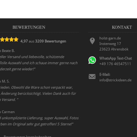
BEWERTUNGEN
KONTAKT
holst-garn.de
4,97
aus
3209
Bewertungen
Instenweg 17
23623
Ahrensbök
n
Beate B.
ller Versand und liebevolle, schützende
WhatsApp Text-Chat
Tolle Auswahl und ich schaue immer gerne nach
+49 176 46547511
derzeit gerne wieder!
”
E-Mail:
info@strickideen.de
n
M. S.
frieden. Obwohl die Ware schon verpackt war,
Änderung berücksichtigt. Vielen Dank auch für
n Versand.
”
n
Carmen
 unkomplizierte Lieferung, super Auswahl, Fotos
ben im Original sehr gut getroffen! 5 Sterne!
”