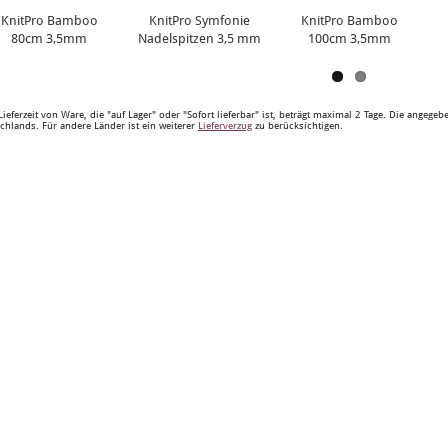
KnitPro Bamboo
KnitPro Symfonie
KnitPro Bamboo
80cm 3,5mm
Nadelspitzen 3,5 mm
100cm 3,5mm
Lieferzeit von Ware, die "auf Lager" oder "Sofort lieferbar" ist, beträgt maximal 2 Tage. Die angege
chlands. Für andere Länder ist ein weiterer
Lieferverzug
zu berücksichtigen.