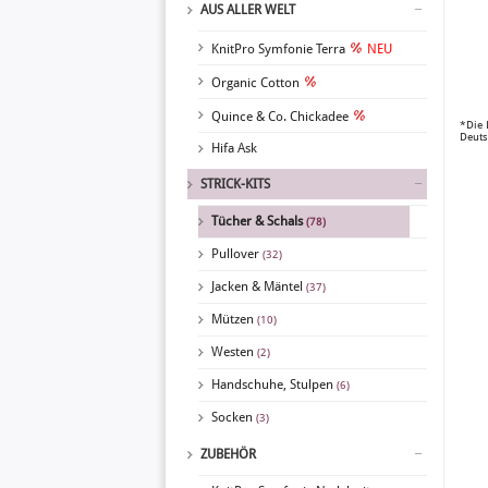
AUS ALLER WELT
KnitPro Symfonie Terra
NEU
Organic Cotton
Quince & Co. Chickadee
*Die 
Deuts
Hifa Ask
STRICK-KITS
Tücher & Schals
(78)
Pullover
(32)
Jacken & Mäntel
(37)
Mützen
(10)
Westen
(2)
Handschuhe, Stulpen
(6)
Socken
(3)
ZUBEHÖR