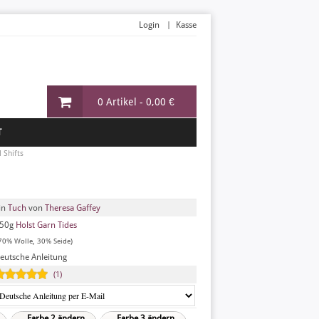
Login
Kasse
0 Artikel -
0,00 €
T
l Shifts
in
Tuch
von
Theresa Gaffey
50g
Holst Garn Tides
70% Wolle, 30% Seide)
eutsche Anleitung
(1)
Farbe 2 ändern
Farbe 3 ändern