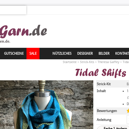
GUTSCHEINE
SALE
NÜTZLICHES
DESIGNER
BILDER
KONTAK
»
»
»
Startseite
Strick-Kits
Theresa Gaffey
Tida
Tidal Shifts
Strick-Kit
E
Inhalt
1
(
D
Bewertungen
Anleitung
Farbe 1 ändern